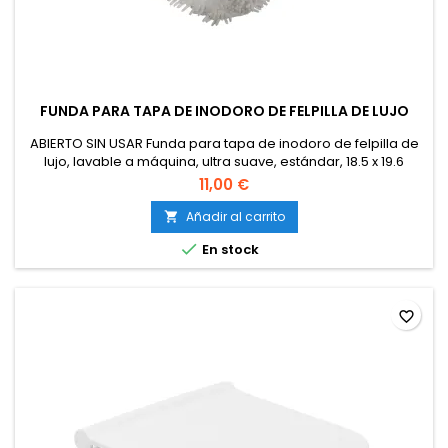
FUNDA PARA TAPA DE INODORO DE FELPILLA DE LUJO
ABIERTO SIN USAR Funda para tapa de inodoro de felpilla de
lujo, lavable a máquina, ultra suave, estándar, 18.5 x 19.6
pulgadas, color blanco
11,00 €
Añadir al carrito


En stock
favorite_border