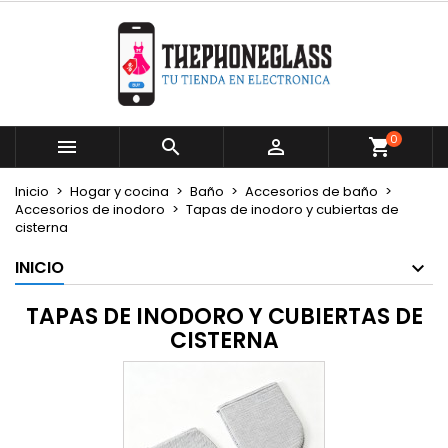
×
×
×
×
Mi lista de deseos
((modalTitle))
Crear lista de deseos
Iniciar sesión
Crear nueva lista
add_circle_outline
((confirmMessage))
Debe iniciar sesión para guardar productos en su
Nombre de la lista de deseos
lista de deseos.
0



((cancelText))
((modalDeleteText))
Cancelar
Iniciar sesión
Inicio
Hogar y cocina
Baño
Accesorios de baño
Cancelar
Crear lista de deseos
Accesorios de inodoro
Tapas de inodoro y cubiertas de
cisterna
INICIO
TAPAS DE INODORO Y CUBIERTAS DE
CISTERNA