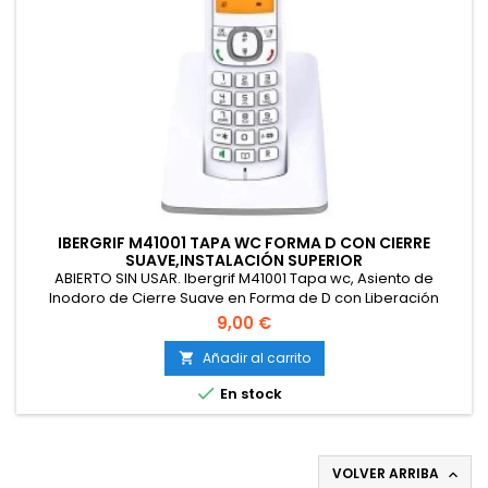
IBERGRIF M41001 TAPA WC FORMA D CON CIERRE
SUAVE,INSTALACIÓN SUPERIOR
ABIERTO SIN USAR. Ibergrif M41001 Tapa wc, Asiento de
Inodoro de Cierre Suave en Forma de D con Liberación
Rápida para una Fácil Limpieza, Blanco
9,00 €
Añadir al carrito


En stock
VOLVER ARRIBA
