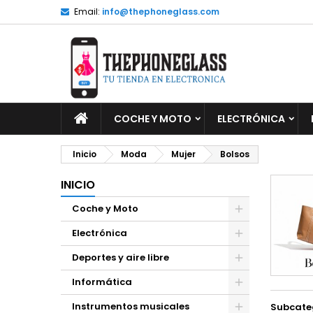
Email:
info@thephoneglass.com
M
(
C
I
add_circle_outline
((
De
No
INICIO
COCHE Y MOTO
ELECTRÓNICA
Inicio
Moda
Mujer
Bolsos
INICIO
Coche y Moto
Electrónica
Deportes y aire libre
Informática
Instrumentos musicales
Subcate