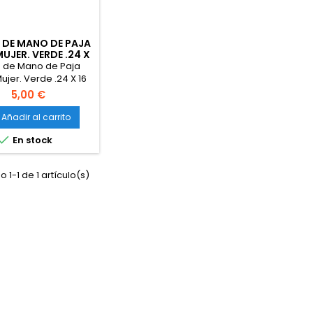
 DE MANO DE PAJA
UJER. VERDE .24 X
16 CM
o de Mano de Paja
ujer. Verde .24 X 16
CM
5,00 €
Añadir al carrito

En stock
 1-1 de 1 artículo(s)