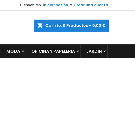
Bienvenido,
Iniciar sesión
o
Crear una cuenta
×
×
×
×
ar
Carrito
0
Productos -
0,00 €
MODA
OFICINA Y PAPELERÍA
JARDÍN
)
n
s