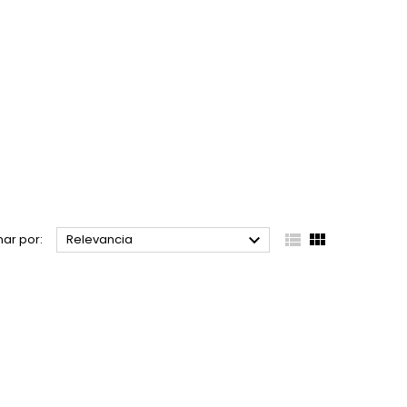



ar por:
Relevancia