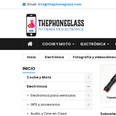
Email:
info@thephoneglass.com
M
(
C
I
add_circle_outline
((
De
No
INICIO
COCHE Y MOTO
ELECTRÓNICA
Inicio
Electrónica
Fotografía y videocámar
INICIO
Coche y Moto
Electrónica
Electrónica para vehículos
GPS y accesorios
Audio y Cine en Casa
Subcate