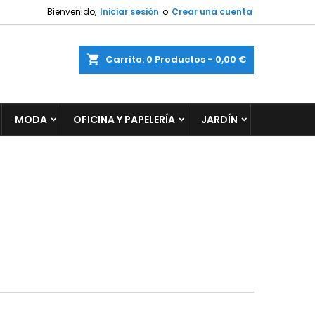
Bienvenido,
Iniciar sesión
o
Crear una cuenta
×
×
×
×
ar
Carrito
0
Productos -
0,00 €
MODA
OFICINA Y PAPELERÍA
JARDÍN
)
n
s