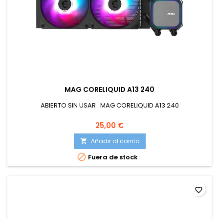
MAG CORELIQUID A13 240
ABIERTO SIN USAR . MAG CORELIQUID A13 240
25,00 €
Añadir al carrito


Fuera de stock
favorite_border