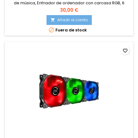
de música, Enfriador de ordenador con carcasa RGB, 6
pines, compatible con AURA SYNC
30,00 €
Añadir al carrito


Fuera de stock
favorite_border