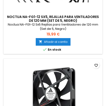
NOCTUA NA-FG1-12 SX5, REJILLAS PARA VENTILADORES
DE 120 MM (SET DE 5, NEGRO)
Noctua NA-FG1-12 Sx5 Rejillas para Ventiladores de 120 mm
(Set de 5, Negro)
19,99 €
Añadir al carrito


En stock
favorite_border