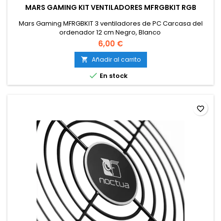
MARS GAMING KIT VENTILADORES MFRGBKIT RGB
Mars Gaming MFRGBKIT 3 ventiladores de PC Carcasa del
ordenador 12 cm Negro, Blanco
6,00 €
Añadir al carrito


En stock
favorite_border