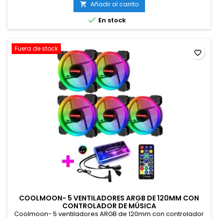
Añadir al carrito


En stock
Fuera de stock
favorite_border
COOLMOON- 5 VENTILADORES ARGB DE 120MM CON
CONTROLADOR DE MÚSICA
Coolmoon- 5 ventiladores ARGB de 120mm con controlador