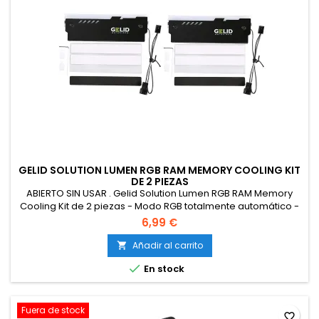
GELID SOLUTION LUMEN RGB RAM MEMORY COOLING KIT
DE 2 PIEZAS
ABIERTO SIN USAR . Gelid Solution Lumen RGB RAM Memory
Cooling Kit de 2 piezas - Modo RGB totalmente automático -
Disipador térmico de chaleco de doble cara - Negro
6,99 €
Añadir al carrito


En stock
Fuera de stock
favorite_border