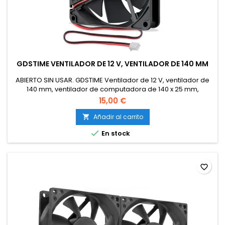
GDSTIME VENTILADOR DE 12 V, VENTILADOR DE 140 MM
ABIERTO SIN USAR. GDSTIME Ventilador de 12 V, ventilador de
140 mm, ventilador de computadora de 140 x 25 mm,
ventilador de PC de 14 cm, ventilador de carcasa de 5.5
15,00 €
pulgadas, ventilador axial de 1400 rpm, ventilador
Añadir al carrito


En stock
favorite_border