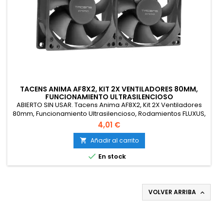
TACENS ANIMA AF8X2, KIT 2X VENTILADORES 80MM,
FUNCIONAMIENTO ULTRASILENCIOSO
ABIERTO SIN USAR. Tacens Anima AF8X2, Kit 2X Ventiladores
80mm, Funcionamiento Ultrasilencioso, Rodamientos FLUXUS,
Flujo de Aire Optimizado, Estructura Reforzada
4,01 €
Antivibraciones, Rendimiento Térmico Eficiente, Negro.
Añadir al carrito


En stock
VOLVER ARRIBA
