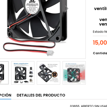
venti
ven
ven
Estado
N
15,0
Cantid
PCIÓN
DETALLES DEL PRODUCTO
03655. ABIERTO SIN USA