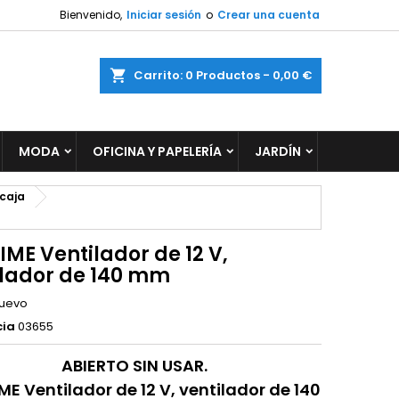
Bienvenido,
Iniciar sesión
o
Crear una cuenta
×
×
×
ar
Carrito
0
Productos -
0,00 €
MODA
OFICINA Y PAPELERÍA
JARDÍN
n
s
 caja
ME Ventilador de 12 V,
ilador de 140 mm
uevo
cia
03655
ABIERTO SIN USAR.
E Ventilador de 12 V, ventilador de 140