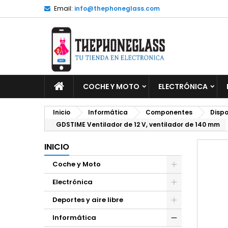
Email:
info@thephoneglass.com
M
C
I
add_circle_outline
De
No
INICIO
COCHE Y MOTO
ELECTRÓNICA
Inicio
Informática
Componentes
Dispo
GDSTIME Ventilador de 12 V, ventilador de 140 mm
INICIO
Coche y Moto
Electrónica
Deportes y aire libre
Informática