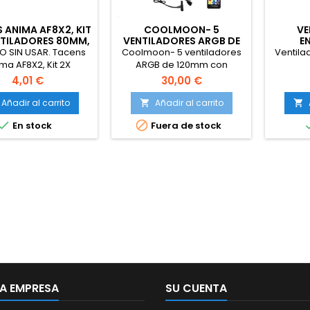
 ANIMA AF8X2, KIT
COOLMOON- 5
VE
NTILADORES 80MM,
VENTILADORES ARGB DE
E
NCIONAMIENTO
120MM CON
O SIN USAR. Tacens
Coolmoon- 5 ventiladores
Ventila
TRASILENCIOSO
CONTROLADOR DE
ma AF8X2, Kit 2X
ARGB de 120mm con
MÚSICA
tiladores 80mm,
controlador de música,
4,01 €
30,00 €
uncionamiento
Enfriador de ordenador con
ltrasilencioso,
carcasa RGB, 6 pines,
Añadir al carrito
Añadir al carrito


entos FLUXUS, Flujo
compatible con AURA SYNC


En stock
Fuera de stock
Aire Optimizado,
uctura Reforzada
ntivibraciones,
imiento Térmico
iciente, Negro.
A EMPRESA
SU CUENTA