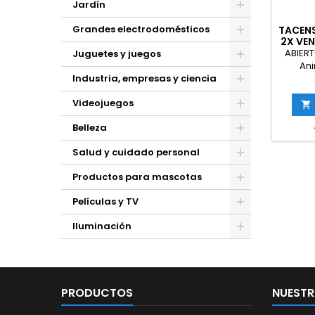
Jardín
Grandes electrodomésticos
TACENS
2X VE
FU
ABIERT
Juguetes y juegos
UL
Ani
Ven
Industria, empresas y ciencia
F
Videojuegos
U

Rodami
Belleza
de 
Estr
Salud y cuidado personal
A
Rend
Productos para mascotas
Ef
Películas y TV
Iluminación
PRODUCTOS
NUESTR