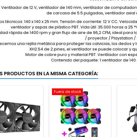
Ventilador de 12 V, ventilador de 140 mm, ventilador de computadora
de carcasa de 5.5 pulgadas, ventilador axial 
os técnicos: 140 x 140 x 25 mm. Tensión de corriente: 12 V CC. Velocida
ventilador y aspas de plástico PBT. Vida útil: 35.000 horas a 25 
dad rápida de 1400 rpm y gran flujo de aire de 96,2 CFM, ideal para la
/ proyector / Playstation /
ecemos una rejilla metálica para proteger las calvicias, los dedos y 
XH2.54 de 2 pines, el ventilador se puede colocar y quit
Motor de cobre puro y material PBT. Ventilador con esp
Contenido del paquete: 1 ventilador de 140 
S PRODUCTOS EN LA MISMA CATEGORÍA:
Fuera de stock