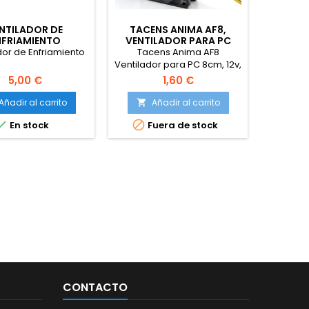
NTILADOR DE
TACENS ANIMA AF8,
NOCTUA
NFRIAMIENTO
VENTILADOR PARA PC
RE
8CM, 12V
VENTILA
dor de Enfriamiento
Tacens Anima AF8
Noctu
(SET
Ventilador para PC 8cm, 12v,
Rejillas
14dB, 7 Aspas, 1800 RPM,
de 12
5,00 €
1,60 €
Negro
Añadir al carrito
Añadir al carrito
A




En stock
Fuera de stock
CONTACTO