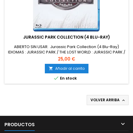
JURASSIC PARK COLLECTION (4 BLU-RAY)
ABIERTO SIN USAR. Jurassic Park Collection (4 Blu-Ray)
IDIOMAS : JURASSIC PARK / THE LOST WORLD : JURASSIC PARK /
JURASSIC PARK III : Ingles , Frances , Italiano , Aleman , Español
25,00 €
y Japones IDIOMAS : JURASSIC PARK 3D : Ingles , Frances y
Español Latino
Añadir al carrito


En stock
VOLVER ARRIBA


PRODUCTOS