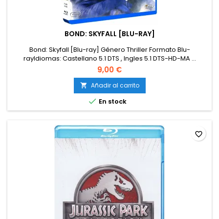
BOND: SKYFALL [BLU-RAY]
Bond: Skyfall [Blu-ray] Género Thriller Formato Blu-
rayIdiomas: Castellano 5.1 DTS , Ingles 5.1 DTS-HD-MA ...
9,00 €
Añadir al carrito


En stock
favorite_border