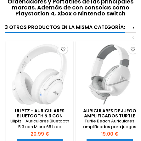
Ordenadores y Portátiles de las principales
marcas. Además de con consolas como
Playstation 4, Xbox o Nintendo switch
3 OTROS PRODUCTOS EN LA MISMA CATEGORÍA:
>
<
favorite_border
favorite_border
ULIPTZ - AURICULARES
AURICULARES DE JUEGO
BLUETOOTH 5.3 CON
AMPLIFICADOS TURTLE
MICRO
BEACH RECON 200
Uliptz - Auriculares Bluetooth
Turtle Beach Auriculares
5.3 con Micro 65 h de
amplificados para juegos
autonomía, 6 Modos de
Recon 200 Gen 2 para PS4,
20,99 €
19,00 €
Sonido EQ, estéreo Alta
PS5, Xbox Series X|S | One y