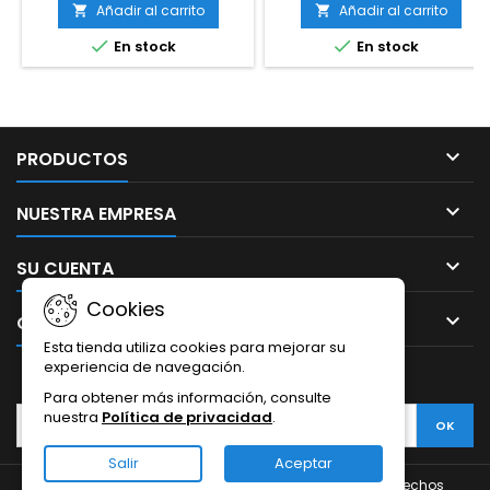
fidelidad, inalámbricos,
PC
Añadir al carrito
Añadir al carrito


circumaurales Plegables,


En stock
En stock
Ligeros, Viajes, Oficina, móvil,
PC, Blancos

PRODUCTOS

NUESTRA EMPRESA

SU CUENTA
Cookies

CONTACTO
Esta tienda utiliza cookies para mejorar su
experiencia de navegación.
BOLETÍN
Para obtener más información, consulte
nuestra
Política de privacidad
.
Salir
Aceptar
© Copyright 2026 thephoneglass.com. Todos los derechos