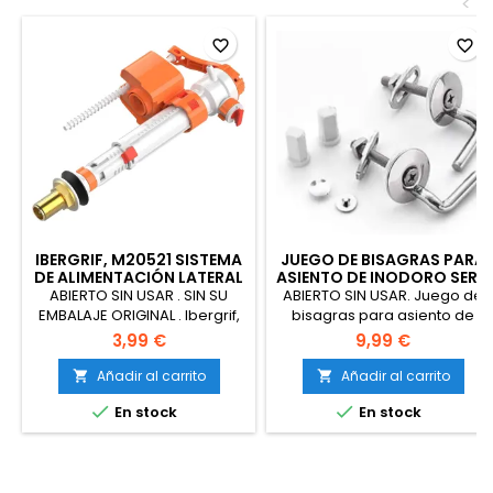
<
favorite_border
favorite_border
IBERGRIF, M20521 SISTEMA
JUEGO DE BISAGRAS PARA
DE ALIMENTACIÓN LATERAL
ASIENTO DE INODORO SERIE
O INFERIOR DEL TANQUE
CONNECT, EW00467,
ABIERTO SIN USAR . SIN SU
ABIERTO SIN USAR. Juego de
DEL INODORO
NEUTRO
EMBALAJE ORIGINAL . Ibergrif,
bisagras para asiento de
M20521 Sistema de
inodoro serie Connect,
3,99 €
9,99 €
Alimentación Lateral o Inferior
EW00467, Neutro
del Tanque del Inodoro,
Añadir al carrito
Añadir al carrito


Válvula de Llenado de


En stock
En stock
Inodoro con Tuerca de Latón,
Válvula de Alimentación
Doble M12/17