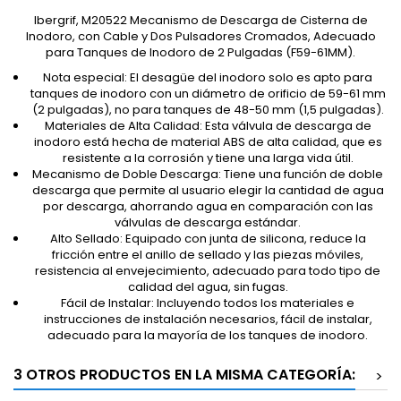
Ibergrif, M20522 Mecanismo de Descarga de Cisterna de
Inodoro, con Cable y Dos Pulsadores Cromados, Adecuado
para Tanques de Inodoro de 2 Pulgadas (F59-61MM).
Nota especial: El desagüe del inodoro solo es apto para
tanques de inodoro con un diámetro de orificio de 59-61 mm
(2 pulgadas), no para tanques de 48-50 mm (1,5 pulgadas).
Materiales de Alta Calidad: Esta válvula de descarga de
inodoro está hecha de material ABS de alta calidad, que es
resistente a la corrosión y tiene una larga vida útil.
Mecanismo de Doble Descarga: Tiene una función de doble
descarga que permite al usuario elegir la cantidad de agua
por descarga, ahorrando agua en comparación con las
válvulas de descarga estándar.
Alto Sellado: Equipado con junta de silicona, reduce la
fricción entre el anillo de sellado y las piezas móviles,
resistencia al envejecimiento, adecuado para todo tipo de
calidad del agua, sin fugas.
Fácil de Instalar: Incluyendo todos los materiales e
instrucciones de instalación necesarios, fácil de instalar,
adecuado para la mayoría de los tanques de inodoro.
3 OTROS PRODUCTOS EN LA MISMA CATEGORÍA:
>