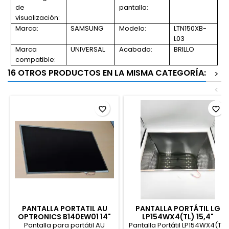
de
pantalla:
visualización:
Marca:
SAMSUNG
Modelo:
LTN150XB-
L03
Marca
UNIVERSAL
Acabado:
BRILLO
compatible:
16 OTROS PRODUCTOS EN LA MISMA CATEGORÍA:
>
<
favorite_border
favorite_border
PANTALLA PORTATIL AU
PANTALLA PORTÁTIL LG
OPTRONICS B140EW01 14"
LP154WX4(TL) 15,4"
Pantalla para portátil AU
Pantalla Portátil LP154WX4(TL)