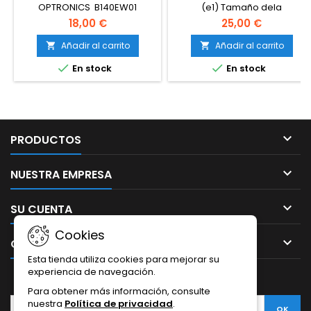
OPTRONICS B140EW01
(e1) Tamaño dela
Tamaño de pantalla: 14”
pantalla:15,4" Producto
18,00 €
25,00 €
Producto procedente de
procedente de desmontaje
desmontaje
Añadir al carrito
Añadir al carrito




En stock
En stock

PRODUCTOS

NUESTRA EMPRESA

SU CUENTA
Cookies

CONTACTO
Esta tienda utiliza cookies para mejorar su
experiencia de navegación.
BOLETÍN
Para obtener más información, consulte
nuestra
Política de privacidad
.