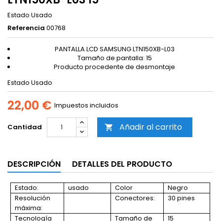
Estado
Usado
Referencia
00768
PANTALLA LCD SAMSUNG LTN150XB-L03
Tamaño de pantalla: 15
Producto procedente de desmontaje
Estado
Usado
22,00 €
Impuestos incluidos
Añadir al carrito
Cantidad

DESCRIPCIÓN
DETALLES DEL PRODUCTO
Estado:
usado
Color
Negro
Resolución
Conectores:
30 pines
máxima:
Tecnología
Tamaño de
15