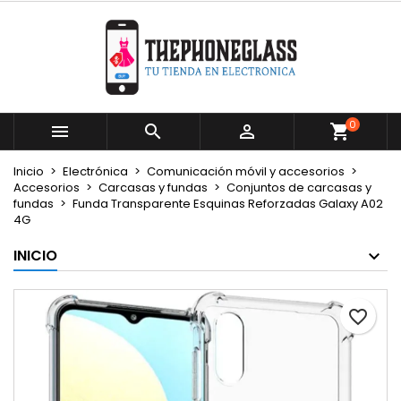
×
×
×
Mi lista de deseos
Crear lista de deseos
Iniciar sesión
Crear nueva lista
add_circle_outline
Debe iniciar sesión para guardar productos en su
Nombre de la lista de deseos
lista de deseos.
0



Cancelar
Iniciar sesión
Inicio
Electrónica
Comunicación móvil y accesorios
Cancelar
Crear lista de deseos
Accesorios
Carcasas y fundas
Conjuntos de carcasas y
fundas
Funda Transparente Esquinas Reforzadas Galaxy A02
4G
INICIO
favorite_border