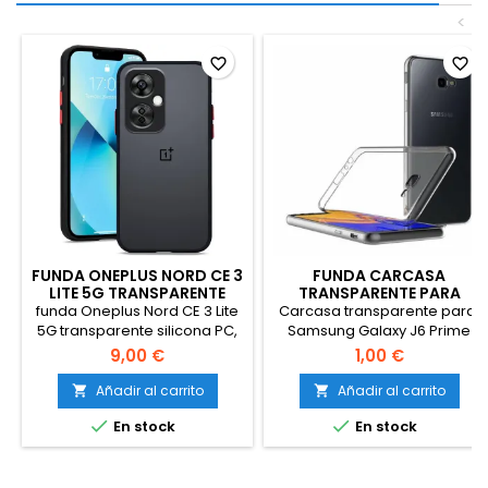
<
favorite_border
favorite_border
FUNDA ONEPLUS NORD CE 3
FUNDA CARCASA
LITE 5G TRANSPARENTE
TRANSPARENTE PARA
NEGRA
SAMSUNG GALAXY J6
funda Oneplus Nord CE 3 Lite
Carcasa transparente para:
PRIME/ J6 PLUS
5G transparente silicona PC,
Samsung Galaxy J6 Prime
funda Oneplus Nord CE 3 Lite
Samsung Galaxy J6 Plus
9,00 €
1,00 €
5G antigolpes fina
antiarañazos protección
Añadir al carrito
Añadir al carrito


case (negro)


En stock
En stock