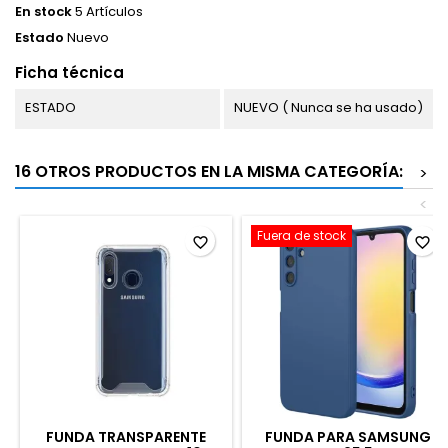
En stock
5 Artículos
Estado
Nuevo
Ficha técnica
ESTADO
NUEVO ( Nunca se ha usado)
16 OTROS PRODUCTOS EN LA MISMA CATEGORÍA:
>
<
Fuera de stock
favorite_border
favorite_border
FUNDA TRANSPARENTE
FUNDA PARA SAMSUNG