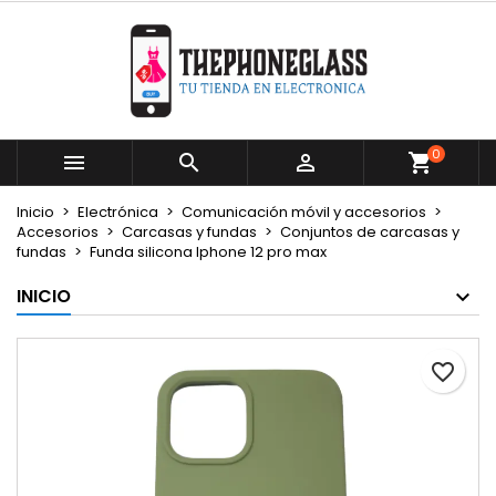
×
×
×
Mi lista de deseos
Crear lista de deseos
Iniciar sesión
Crear nueva lista
add_circle_outline
Debe iniciar sesión para guardar productos en su
Nombre de la lista de deseos
lista de deseos.
0



Cancelar
Iniciar sesión
Inicio
Electrónica
Comunicación móvil y accesorios
Cancelar
Crear lista de deseos
Accesorios
Carcasas y fundas
Conjuntos de carcasas y
fundas
Funda silicona Iphone 12 pro max
INICIO
favorite_border