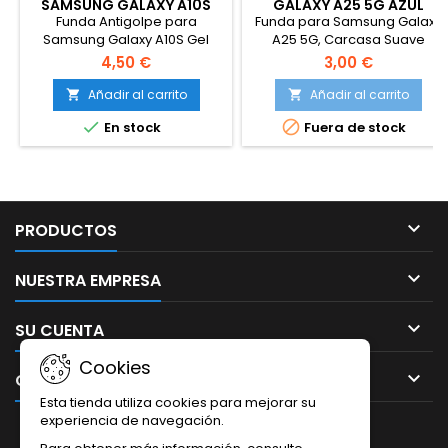
SAMSUNG GALAXY A10S
GALAXY A25 5G AZUL
ANTIGOLPE
Funda Antigolpe para
Funda para Samsung Galaxy
Samsung Galaxy A10S Gel
A25 5G, Carcasa Suave
Transparente.
Silicona TPU de Cubierta
4,50 €
3,00 €
Delgado, Protector a Prueba
de Golpes Case Cover con
Añadir al carrito
Añadir al carrito


Forro de Tela. Azul


En stock
Fuera de stock

PRODUCTOS

NUESTRA EMPRESA

SU CUENTA
Cookies

CONTACTO
Esta tienda utiliza cookies para mejorar su
experiencia de navegación.
BOLETÍN