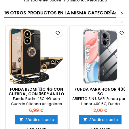
Transparente, Suave TPU Silicona , Reforzada
16 OTROS PRODUCTOS EN LA MISMA CATEGORÍA:
>
<
favorite_border
favorite_border
FUNDA REDMI 13C 4G CON
FUNDA PARA HONOR 400
CUERDA , CON 360° ANILLO
5G
SOPORTE,NEGRO
Funda Redmi 13C 4G con
ABIERTO SIN USAR. Funda para
Cuerda Silicona Antigolpes
Honor 400 5G, Funda
Carcasa con Correa
Protectora de TPU Flexible
6,99 €
2,00 €
Colgante Ajustable Collar
Ultrafina y Altamente
Correa de Cuello Cadena
Transparente, Cuatro
Añadir al carrito
Añadir al carrito


Cordón con 360° Anillo
Esquinas Reforzadas para