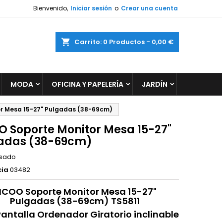
Bienvenido,
Iniciar sesión
o
Crear una cuenta
×
×
×
ar
Carrito
0
Productos -
0,00 €
MODA
OFICINA Y PAPELERÍA
JARDÍN
n
s
r Mesa 15-27" Pulgadas (38-69cm)
O Soporte Monitor Mesa 15-27"
adas (38-69cm)
sado
cia
03482
ICOO Soporte Monitor Mesa 15-27"
Pulgadas (38-69cm) TS5811
antalla Ordenador Giratorio inclinable