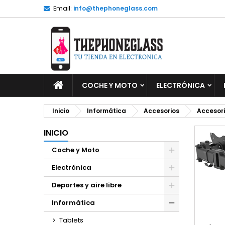
Email:
info@thephoneglass.com
M
C
I
add_circle_outline
De
No
INICIO
COCHE Y MOTO
ELECTRÓNICA
Inicio
Informática
Accesorios
Accesori
INICIO
Coche y Moto
Electrónica
Deportes y aire libre
Informática
Tablets