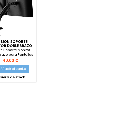
ISION SOPORTE
OR DOBLE BRAZO
PANTALLAS 19-32
ion Soporte Monitor
PULGADAS
razo para Pantallas
32 Pulgadas VESA
40,00 €
mm, Abrazadera de
ritorio Soporte,
Añadir al carrito
ción Giratorio Rotar
uera de stock
Ajuste de Altura,
dad de Carga 2-9kg
(MX400)