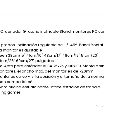
Ordenador Giratorio inclinable Stand monitores PC con
grados. Inclinación regulable de +/-45°. Panel frontal
ra monitor es ajustable
een 38cm/15" 41cm/16" 43cm/17" 48cm/19" 51cm/20"
6cm/26" 69cm/27" pulgadas
Apto para estándar VESA 75x75 y 100x100. Montaje sin
monitores, el ancho máx. del monitor es de 720mm
tallas curvo - ¡si la posición y el tamaño de la norma
 son compatibles!
ara oficina estudio home-office estacion de trabajo
ming gamer
<
>