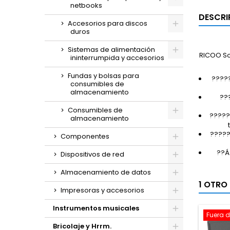
netbooks
DESCRI
Accesorios para discos
duros
Sistemas de alimentación
RICOO So
ininterrumpida y accesorios
Fundas y bolsas para
?????
consumibles de
almacenamiento
??
Consumibles de
?????
almacenamiento
?????
Componentes
??Á
Dispositivos de red
Almacenamiento de datos
1 OTRO
Impresoras y accesorios
Instrumentos musicales
Fuera d
Bricolaje y Hrrm.