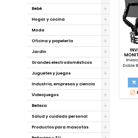
Bebé
Hogar y cocina
Moda
Oficina y papelería
INV
Jardín
MONIT
PARA 
Invis
Grandes electrodomésticos
Doble B
19-
Juguetes y juegos
75/100
Esc

Industria, empresas y ciencia
Inclina

F
con 
Videojuegos
Capaci
Belleza
Salud y cuidado personal
Productos para mascotas
Películas y TV