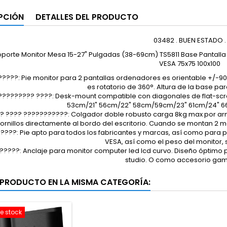
PCIÓN
DETALLES DEL PRODUCTO
03482 . BUEN ESTADO .
porte Monitor Mesa 15-27" Pulgadas (38-69cm) TS5811 Base Pantalla 
VESA 75x75 100x100
????: Pie monitor para 2 pantallas ordenadores es orientable +/-90 
es rotatorio de 360°. Altura de la base pa
????????? ????: Desk-mount compatible con diagonales de flat-scr
53cm/21" 56cm/22" 58cm/59cm/23" 61cm/24" 6
? ???? ???????????: Colgador doble robusto carga 8kg max por arm. 
tornillos directamente al bordo del escritorio. Cuando se montan 2 
????: Pie apto para todos los fabricantes y marcas, así como para pan
VESA, así como el peso del monitor,
?????: Anclaje para monitor computer led lcd curvo. Diseño óptimo p
studio. O como accesorio ga
 PRODUCTO EN LA MISMA CATEGORÍA:
e stock