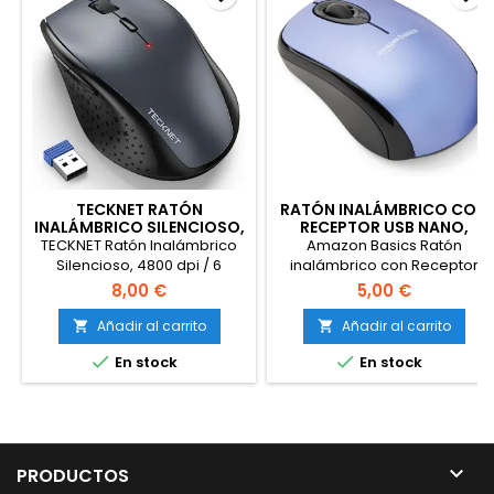
TECKNET RATÓN
RATÓN INALÁMBRICO CON
INALÁMBRICO SILENCIOSO,
RECEPTOR USB NANO,
4800 DPI
COLOR AZU
TECKNET Ratón Inalámbrico
Amazon Basics Ratón
Silencioso, 4800 dpi / 6
inalámbrico con Receptor
Niveles Raton Ergonomico de
USB Nano, Color Azul
8,00 €
5,00 €
2.4G, 30 Meses Duración de
Batería, Mouse Inalámbrico
Añadir al carrito
Añadir al carrito


Óptico para Ordenador


En stock
En stock

PRODUCTOS