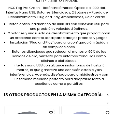
03434. ABIERTO SIN USAR.
NGS Fog Pro Green - Ratón Inalámbrico Óptico de 1000 dpi,
Interfaz Nano USB, Botones Silenciosos, 2 Botones y Rueda de
Desplazamiento, Plug and Play, Ambidiestros, Color Verde.
Ratón óptico inalámbrico de 1000 DPI con conexión USB para
una precisión y velocidad óptimas.
2 botones y una rueda de desplazamiento que proporcionan
un excelente control, ideal para trabajos precisos y juegos.
Instalación "Plug and Play" para una configuración rápida y
sin complicaciones.
Botones silenciosos que reducen al menos el 90% de los
sonidos de clic, perfecto para entornos tranquilos como
oficinas o bibliotecas.
Interfaz nano USB con alcance inalámbrico de hasta 10
metros, lo que garantiza una conexión estable y sin
interferencias. Además, diseñado para ambidiestros y con
un tamaño mediano perfecto para adaptarse tanto a
escritorios como a portátiles.
13 OTROS PRODUCTOS EN LA MISMA CATEGORÍA:
>
<
favorite_border
favorite_border