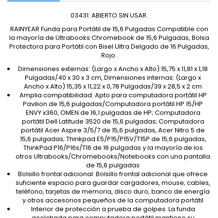
03431. ABIERTO SIN USAR.
RAINYEAR Funda para Portátil de 15,6 Pulgadas Compatible con
la mayoría de Ultrabooks Chromebook de 15,6 Pulgadas, Bolsa
Protectora para Portátil con Bisel Ultra Delgado de 16 Pulgadas,
Rojo.
Dimensiones externas: (Largo x Ancho x Alto) 15,75 x 11,81 x 1,18
Pulgadas/40 x 30 x 3 cm, Dimensiones internas: (Largo x
Ancho x Alto) 15,35 x 11,22 x 0,78 Pulgadas/39 x 28,5 x 2 cm
Amplia compatibilidad: Apto para computadora portátil HP
Pavilion de 15,6 pulgadas/Computadora portátil HP 15/HP
ENVY x360, OMEN de 16,1 pulgadas de HP; Computadora
portátil Dell Latitude 3520 de 15,6 pulgadas; Computadora
portátil Acer Aspire 3/5/7 de 15,6 pulgadas, Acer Nitro 5 de
15,6 pulgadas; Thinkpad E5/P15/P15V/T15P de 15,6 pulgadas,
ThinkPad P16/P16s/T16 de 16 pulgadas y la mayoría de los
otros Ultrabooks/Chromebooks/Notebooks con una pantalla
de 15,6 pulgadas
Bolsillo frontal adicional: Bolsillo frontal adicional que ofrece
suficiente espacio para guardar cargadores, mouse, cables,
teléfono, tarjetas de memoria, disco duro, banco de energía
y otros accesorios pequeños de la computadora portátil
Interior de protección a prueba de golpes: La funda
acolchada para computadora portátil mantiene su