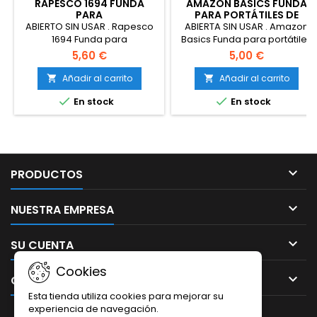
RAPESCO 1694 FUNDA
AMAZON BASICS FUNDA
PARA
PARA PORTÁTILES DE
COMPUTADORA/ORDENADOR
HASTA 14-PULGADAS,
ABIERTO SIN USAR . Rapesco
ABIERTA SIN USAR . Amazon
PORT
COLOR NEGRO
1694 Funda para
Basics Funda para portátiles
Computadora/Ordenador
de hasta 14-Pulgadas, Color
5,60 €
5,00 €
Portátil con Protección
Negro
Antibacteriana, 15.6", Negro
Añadir al carrito
Añadir al carrito




En stock
En stock

PRODUCTOS

NUESTRA EMPRESA

SU CUENTA
Cookies

CONTACTO
Esta tienda utiliza cookies para mejorar su
experiencia de navegación.