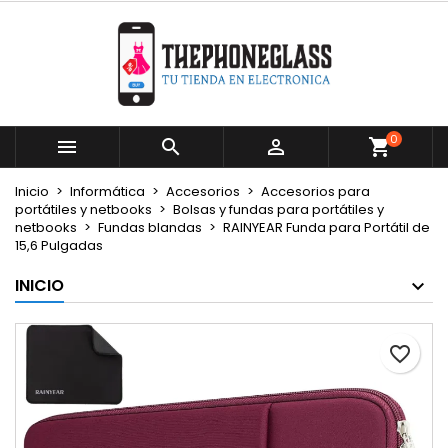
×
×
×
Mi lista de deseos
Crear lista de deseos
Iniciar sesión
Crear nueva lista
add_circle_outline
Debe iniciar sesión para guardar productos en su
Nombre de la lista de deseos
lista de deseos.
0



Cancelar
Iniciar sesión
Inicio
Informática
Accesorios
Accesorios para
Cancelar
Crear lista de deseos
portátiles y netbooks
Bolsas y fundas para portátiles y
netbooks
Fundas blandas
RAINYEAR Funda para Portátil de
15,6 Pulgadas
INICIO
favorite_border