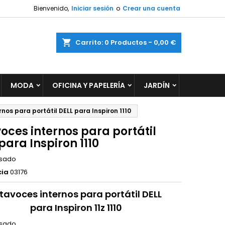
Bienvenido,
Iniciar sesión
o
Crear una cuenta
×
×
×
ar
Carrito
0
Productos -
0,00 €
MODA
OFICINA Y PAPELERÍA
JARDÍN
n
s
nos para portátil DELL para Inspiron 1110
oces internos para portátil
para Inspiron 1110
sado
cia
03176
tavoces internos para portátil DELL
para Inspiron 11z 1110
sado