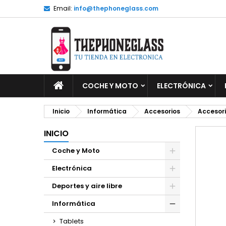
Email:
info@thephoneglass.com
M
C
I
add_circle_outline
De
No
INICIO
COCHE Y MOTO
ELECTRÓNICA
Inicio
Informática
Accesorios
Accesori
INICIO
Coche y Moto
Electrónica
Deportes y aire libre
Informática
Tablets