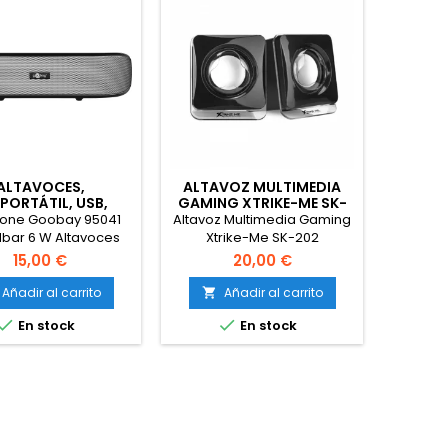
ALTAVOCES,
ALTAVOZ MULTIMEDIA
PORTÁTIL, USB,
GAMING XTRIKE-ME SK-
DE SONIDO . 6 W .
202
one Goobay 95041
Altavoz Multimedia Gaming
OOBAY 95041
bar 6 W Altavoces
Xtrike-Me SK-202
reo para PC, TV y
15,00 €
20,00 €
til Color : Negro /
ado Procedente de
Añadir al carrito
Añadir al carrito

exposicion


En stock
En stock