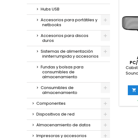
Hubs USB
Accesorios para portátiles y
netbooks
Accesorios para discos
duros
Sistemas de alimentación
ininterrumpida y accesorios
PC/
Fundas y bolsas para
BARRA 
Cabst
consumibles de
G
Sound
almacenamiento
esté
portá
Consumibles de
plate

almacenamiento
Componentes
Dispositivos de red
Almacenamiento de datos
Impresoras y accesorios