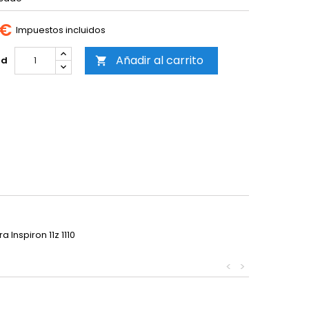
 €
Impuestos incluidos
Añadir al carrito
ad

 Inspiron 11z 1110
<
>