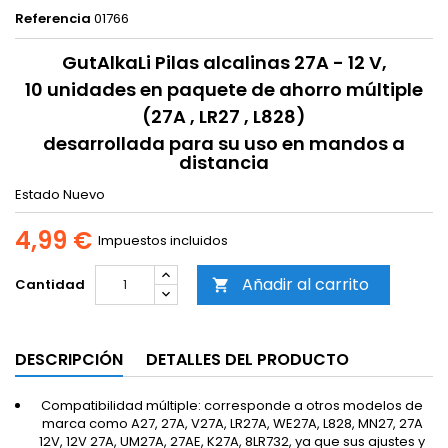
Referencia
01766
GutAlkaLi Pilas alcalinas 27A - 12 V,
10 unidades en paquete de ahorro múltiple
(27A , LR27 , L828)
desarrollada para su uso en mandos a
distancia
Estado
Nuevo
4,99 €
Impuestos incluidos
Añadir al carrito
Cantidad

DESCRIPCIÓN
DETALLES DEL PRODUCTO
Compatibilidad múltiple: corresponde a otros modelos de
marca como A27, 27A, V27A, LR27A, WE27A, L828, MN27, 27A
12V, 12V 27A, UM27A, 27AE, K27A, 8LR732, ya que sus ajustes y