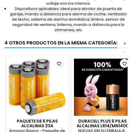
voltaje son los mismos.
Dispositivos aplicables: ideal para abridor de puerta de
garaje, mando a distancia para alarma de coche, ventilador
de techo, sistema de alarma doméstica, timbre, sensor de
seguridad de ventana, linterna, mando a distancia para la
chimenea, etc
4 OTROS PRODUCTOS EN LA MISMA CATEGORÍA:
>
<
favorite_border
favorite_border
PAQUETE DE 6 PILAS
DURACELL PLUS 6 PILAS
ALCALINAS 23A
ALCALINAS LR14/MN1400
1.5V
Amazon Basics - Paquete de
NUEVAS SIN SU EMBALAJE .