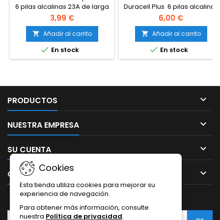
6 pilas alcalinas 23A de larga
Duracell Plus 6 pilas alcalinas
duración, 12 voltios
LR14/MN1400 1.5V
3,99 €
6,00 €
Añadir al carrito
Añadir al carrito




En stock
En stock

PRODUCTOS

NUESTRA EMPRESA

SU CUENTA
Cookies

CONTACTO
Esta tienda utiliza cookies para mejorar su
experiencia de navegación.
BOLETÍN
Para obtener más información, consulte
nuestra
Política de privacidad
.