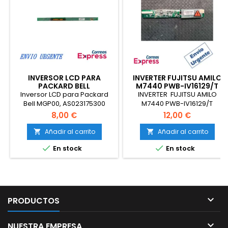
INVERSOR LCD PARA
INVERTER FUJITSU AMILO
PACKARD BELL
M7440 PWB-IV16129/T
MGP00,MGP20
Inversor LCD para Packard
INVERTER FUJITSU AMILO
(AS023175300)
Bell MGP00, AS023175300
M7440 PWB-IV16129/T
8,00 €
12,00 €
Añadir al carrito
Añadir al carrito




En stock
En stock

PRODUCTOS

NUESTRA EMPRESA