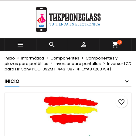
×
×
×
Mi lista de deseos
Crear lista de deseos
Iniciar sesión
Crear nueva lista
add_circle_outline
Debe iniciar sesión para guardar productos en su
Nombre de la lista de deseos
lista de deseos.
0



Cancelar
Iniciar sesión
Inicio
Informática
Componentes
Componentes y
Cancelar
Crear lista de deseos
piezas para portátiles
Inversor para pantallas
Inversor LCD
para HP Sony PCG-392M 1-443-887-41 CffA8 (2037S4)
INICIO
favorite_border