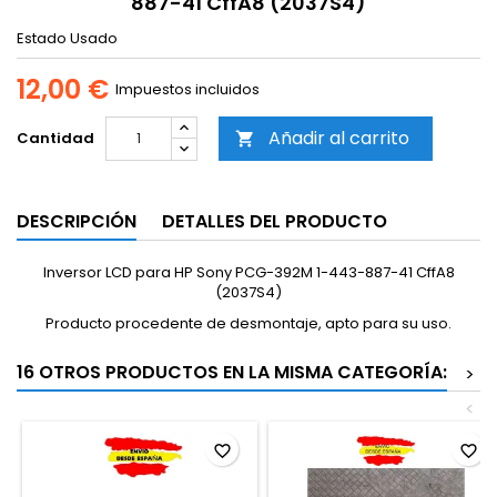
887-41 CffA8 (2037S4)
Estado
Usado
12,00 €
Impuestos incluidos
Añadir al carrito
Cantidad

DESCRIPCIÓN
DETALLES DEL PRODUCTO
Inversor LCD para HP Sony PCG-392M 1-443-887-41 CffA8
(2037S4)
Producto procedente de desmontaje, apto para su uso.
16 OTROS PRODUCTOS EN LA MISMA CATEGORÍA:
>
<
favorite_border
favorite_border