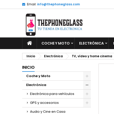
Email:
info@thephoneglass.com
M
C
I
add_circle_outline
De
No
INICIO
COCHE Y MOTO
ELECTRÓNICA
Inicio
Electrónica
TV, vídeo y home cinema
INICIO
Coche y Moto
Electrónica
Electrónica para vehículos
GPS y accesorios
Audio y Cine en Casa