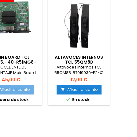
IN BOARD TCL
ALTAVOCES INTERNOS
SENSO
5.- 40-R51MG8-
TCL 55QM8B
2HG / 11602-5
RSAG8
ROCEDENTE DE
Altavoces internos TCL
Senso
NTAJE Main Board
55QM8B B7019030-E2-X1
65U8NQ-
C635.- 40-R51MG8-
15W
45,00 €
12,00 €
B2HG / 11602-5
Añadir al carrito
Añadir al carrito
A



uera de stock
En stock