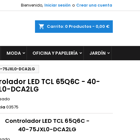
Bienvenido,
Iniciar sesión
o
Crear una cuenta
×
×
×
ar
Carrito
0
Productos -
0,00 €
MODA
OFICINA Y PAPELERÍA
JARDÍN
n
s
40-75JXL0-DCA2LG
rolador LED TCL 65Q6C - 40-
L0-DCA2LG
sado
cia
03575
Controlador LED TCL 65Q6C -
40-75JXL0-DCA2LG
sado