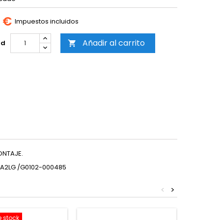
0 €
Impuestos incluidos
Añadir al carrito
ad

ONTAJE.
CA2LG /G0102-000485
<
>
e stock