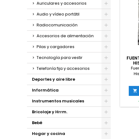
Auriculares y accesorios
Audio y vídeo portátil
Radiocomunicación
Accesorios de alimentación
Pilas y cargadores
Tecnología para vestir
FUEN
HI
Fue
Telefonía fija y accesorios
Hi
Deportes y aire libre
RSAG
Informática

Instrumentos musicales
Bricolaje y Hrrm.
Bebé
Hogar y cocina