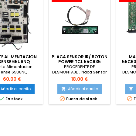
TE ALIMENTACION
PLACA SENSOR IR/ BOTON
MA
SENSE 65U8NQ
POWER TCL 55C635
55C63
MAB
nte Alimentacion
PROCEDENTE DE
P
sense 65U8NQ .
DESMONTAJE . Placa Sensor
DESMO
7.820.13258/ROH
IR/ Boton Power TCL 55C635
TCL 55
60,00 €
18,00 €
MA
Añadir al carrito
Añadir al carrito





En stock
Fuera de stock
F