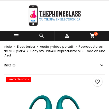
×
×
×
Mi lista de deseos
Crear lista de deseos
Iniciar sesión
Crear nueva lista
add_circle_outline
Debe iniciar sesión para guardar productos en su
Nombre de la lista de deseos
lista de deseos.
0



Cancelar
Iniciar sesión
Inicio
Electrónica
Audio y vídeo portátil
Reproductores
Cancelar
Crear lista de deseos
de MP3 y MP4
Sony NW-WS413 Reproductor MP3 Todo en Uno
.Azul
INICIO
Fuera de stock
favorite_border