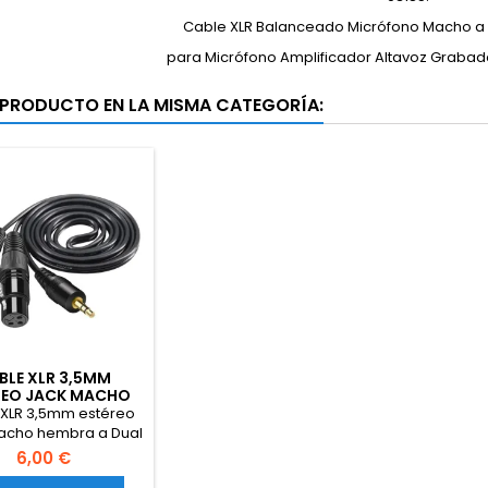
Cable XLR Balanceado Micrófono Macho 
para Micrófono Amplificador Altavoz Grabado
 PRODUCTO EN LA MISMA CATEGORÍA:
BLE XLR 3,5MM
REO JACK MACHO
EMBRA A DUAL
 XLR 3,5mm estéreo
acho hembra a Dual
cho OFC Aux Cable
6,00 €
o lámina + trenzado