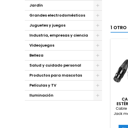
Jardín
Grandes electrodomésticos
Juguetes y juegos
1 OTRO
Industria, empresas y ciencia
Videojuegos
Belleza
Salud y cuidado personal
Productos para mascotas
Películas y TV
Iluminación
CA
ESTÉ
H
Cable
Jack m
XLR ma
de Audi