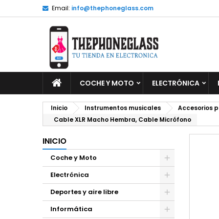
Email:
info@thephoneglass.com
M
C
I
add_circle_outline
De
No
INICIO
COCHE Y MOTO
ELECTRÓNICA
Inicio
Instrumentos musicales
Accesorios p
Cable XLR Macho Hembra, Cable Micrófono
INICIO
Coche y Moto
Electrónica
Deportes y aire libre
Informática