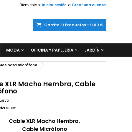
Bienvenido,
Iniciar sesión
o
Crear una cuenta
×
×
×
ar
Carrito
0
Productos -
0,00 €
MODA
OFICINA Y PAPELERÍA
JARDÍN
n
s
les para micrófono
e XLR Macho Hembra, Cable
ófono
uevo
cia
03185
Cable XLR Macho Hembra,
Cable Micrófono