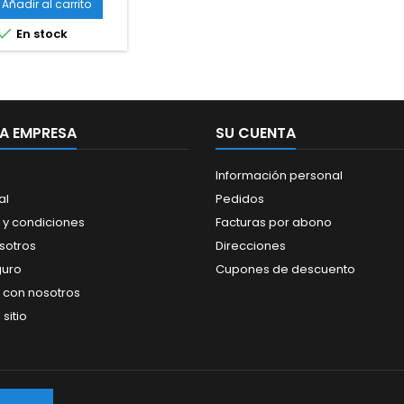
ado para altavoces
Añadir al carrito
zclador 1METRO

En stock
A EMPRESA
SU CUENTA
Información personal
al
Pedidos
 y condiciones
Facturas por abono
sotros
Direcciones
guro
Cupones de descuento
 con nosotros
sitio