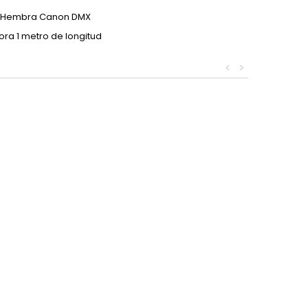
a Hembra Canon DMX
ra 1 metro de longitud
<
>