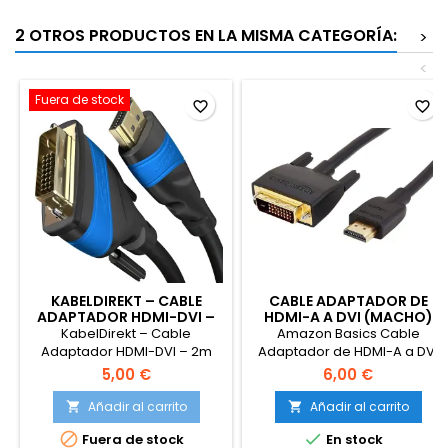
2 OTROS PRODUCTOS EN LA MISMA CATEGORÍA:
>
<
Fuera de stock
favorite_border
favorite_border
KABELDIREKT – CABLE
CABLE ADAPTADOR DE
ADAPTADOR HDMI-DVI –
HDMI-A A DVI (MACHO)
2M
KabelDirekt – Cable
Amazon Basics Cable
Adaptador HDMI-DVI – 2m
Adaptador de HDMI-A a DVI
(bidireccional, DVID
(Macho), bidireccional de
5,00 €
6,00 €
24+1/High Speed, 1080p/Full
1080P, Chapado en Oro, 1.8 m,
HD, Cable de Video Digital,
1 Unidad para televisión,
Añadir al carrito
Añadir al carrito


Conecta Dispositivos HDMI a
Negro


Fuera de stock
En stock
monitores DVI o viceversa,