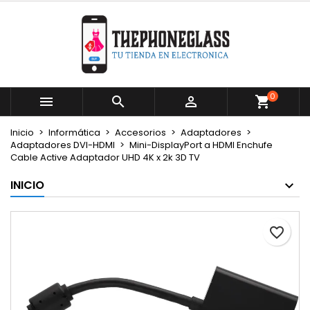
×
×
×
Mi lista de deseos
Crear lista de deseos
Iniciar sesión
Crear nueva lista
add_circle_outline
Debe iniciar sesión para guardar productos en su
Nombre de la lista de deseos
lista de deseos.
0



Cancelar
Iniciar sesión
Inicio
Informática
Accesorios
Adaptadores
Cancelar
Crear lista de deseos
Adaptadores DVI-HDMI
Mini-DisplayPort a HDMI Enchufe
Cable Active Adaptador UHD 4K x 2k 3D TV
INICIO
favorite_border