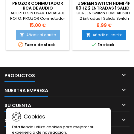
PROZOR CONMUTADOR
UGREEN SWITCH HDMI 4K
RCA DE AUDIO
60HZ 2 ENTRADAS 1 SALIDA
BIDIRECCIONAL
SWITCH HDMI
ABIERTO SIN USAR. EMBALAJE
UGREEN Switch HDMI 4K 60Hz
BIDIRECCIONAL 1 ENTRADA
ROTO. PROZOR Conmutador
2 Entradas 1 Salida Switch
2 SALIDAS
RCA de Audio Bidireccional
HDMI Bidireccional 1 Entrada 2
15,00 €
8,99 €
de Canal de Sonido Estéreo
Salidas 2K 1080P 120Hz HDR
4X2/2X4 Estéreo L/R
CEC Dolby Atmos Compatible
Añadir al carrito
Añadir al carrito


Interruptor de Audio 4(2)-IN-
con PC PS5 PS4 Xbox BLU Ray


Fuera de stock
En stock
2(4) OUT con Botón de
Player DVD TV Box (Negro)
Apagado para Reproductor
de CD con Altavoz Estéreo de
DVD

PRODUCTOS

NUESTRA EMPRESA

SU CUENTA
Cookies

CONTACTO
Esta tienda utiliza cookies para mejorar su
experiencia de navegación.