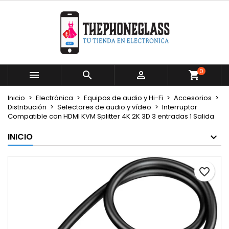
×
×
×
Mi lista de deseos
Crear lista de deseos
Iniciar sesión
Crear nueva lista
add_circle_outline
Debe iniciar sesión para guardar productos en su
Nombre de la lista de deseos
lista de deseos.
0



Cancelar
Iniciar sesión
Inicio
Electrónica
Equipos de audio y Hi-Fi
Accesorios
Cancelar
Crear lista de deseos
Distribución
Selectores de audio y vídeo
Interruptor
Compatible con HDMI KVM Splitter 4K 2K 3D 3 entradas 1 Salida
INICIO
favorite_border