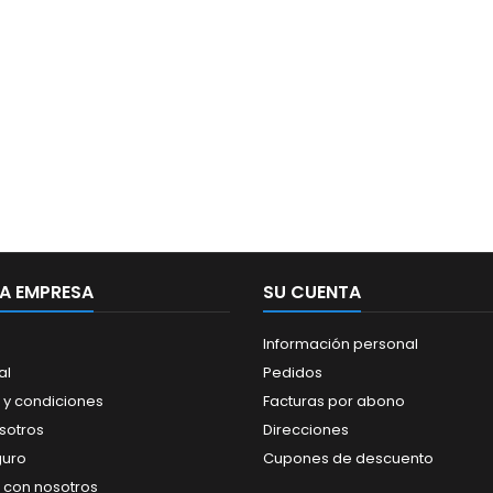
A EMPRESA
SU CUENTA
Información personal
al
Pedidos
 y condiciones
Facturas por abono
sotros
Direcciones
guro
Cupones de descuento
 con nosotros