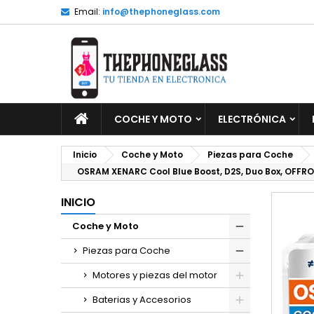
Email:
info@thephoneglass.com
M
C
I
add_circle_outline
De
No
INICIO
COCHE Y MOTO
ELECTRÓNICA
Inicio
Coche y Moto
Piezas para Coche
OSRAM XENARC Cool Blue Boost, D2S, Duo Box, OFFR
INICIO
Coche y Moto
Piezas para Coche
Motores y piezas del motor
Baterias y Accesorios