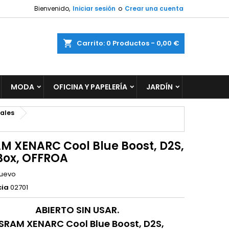
Bienvenido,
Iniciar sesión
o
Crear una cuenta
×
×
×
ar
Carrito
0
Productos -
0,00 €
MODA
OFICINA Y PAPELERÍA
JARDÍN
n
s
iales
M XENARC Cool Blue Boost, D2S,
Box, OFFROA
uevo
cia
02701
ABIERTO SIN USAR.
SRAM XENARC Cool Blue Boost, D2S,