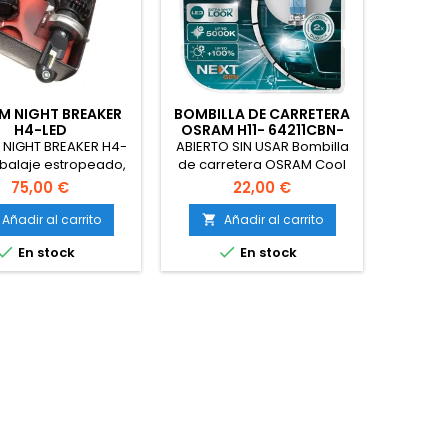
M NIGHT BREAKER
BOMBILLA DE CARRETERA
H4-LED
OSRAM H11- 64211CBN-
HCB
NIGHT BREAKER H4-
ABIERTO SIN USAR Bombilla
balaje estropeado,
de carretera OSRAM Cool
bierto sin usar
Blue Intense Nextgen H11-
75,00 €
22,00 €
64211CBN-HCB
Añadir al carrito
Añadir al carrito



En stock
En stock