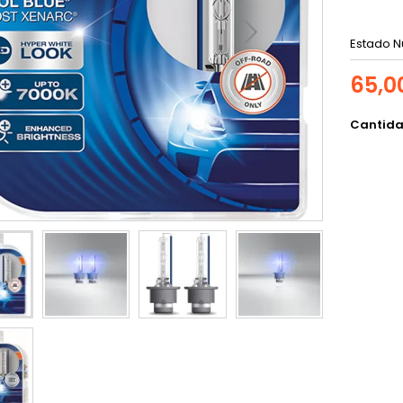
Estado
N
65,0
Cantid