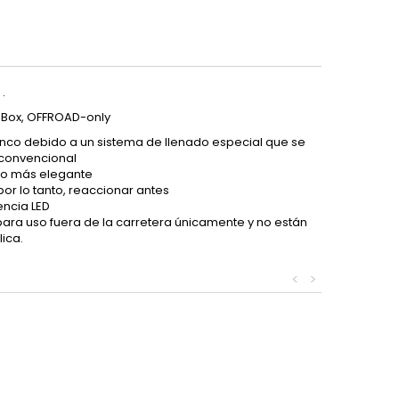
.
 Box, OFFROAD-only
anco debido a un sistema de llenado especial que se
o convencional
cto más elegante
por lo tanto, reaccionar antes
encia LED
ra uso fuera de la carretera únicamente y no están
lica.
<
>