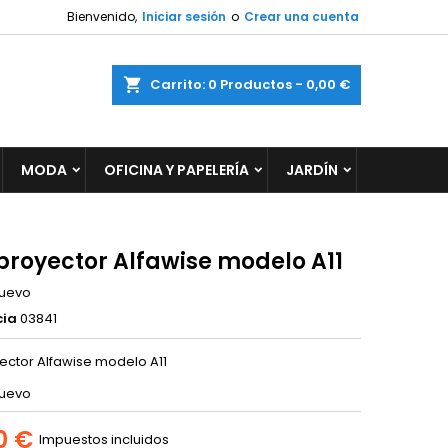
Bienvenido,
Iniciar sesión
o
Crear una cuenta
×
×
×
ar
Carrito
0
Productos -
0,00 €
MODA
OFICINA Y PAPELERÍA
JARDÍN
n
s
 proyector Alfawise modelo A11
uevo
cia
03841
yector Alfawise modelo A11
uevo
0 €
Impuestos incluidos