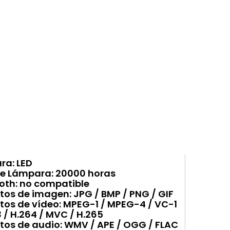
ra: LED
de Lámpara: 20000 horas
oth: no compatible
os de imagen: JPG / BMP / PNG / GIF
os de vídeo: MPEG-1 / MPEG-4 / VC-1
3 / H.264 / MVC / H.265
os de audio: WMV / APE / OGG / FLAC