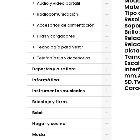
Model
Audio y vídeo portátil
Mater
Tipo 
Radiocomunicación
Resol
Sopor
Accesorios de alimentación
Brill
Pilas y cargadores
Relac
Relaci
Tecnología para vestir
Dista
Tama
Telefonía fija y accesorios
Escal
Inter
Deportes y aire libre
mm,A
Informática
SD,T
Carac
Instrumentos musicales
Bricolaje y Hrrm.
Bebé
Hogar y cocina
Moda