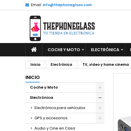
Email:
info@thephoneglass.com
M
C
I
add_circle_outline
De
No
INICIO
COCHE Y MOTO
ELECTRÓNICA
Inicio
Electrónica
TV, vídeo y home cinema
INICIO
Coche y Moto
Electrónica
Electrónica para vehículos
GPS y accesorios
Audio y Cine en Casa