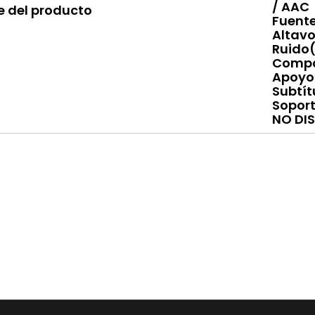
/ AAC
e del producto
Fuente
Altavo
Ruido(
Compat
Apoyo 
Subtít
Soport
NO DI