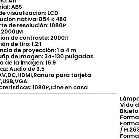
o: A11
ial: ABS
de visualización: LCD
ución nativa: 854 x 480
te de resolución: 1080P
o: 2000LM
ión de contraste: 2000:1
ón de tiro: 1.2:1
ncia de proyección: 1 a 4 m
ñp de Imagen: 34-130 pulgadas
a de la imagen: 16:9
faz: Audio de 3.5
V,DC,HDMI,Ranura para tarjeta
V,USB,VGA
terísticas: 1080P,Cine en casa
Lámpa
Vida 
Blueto
Format
Format
/ H.26
Format