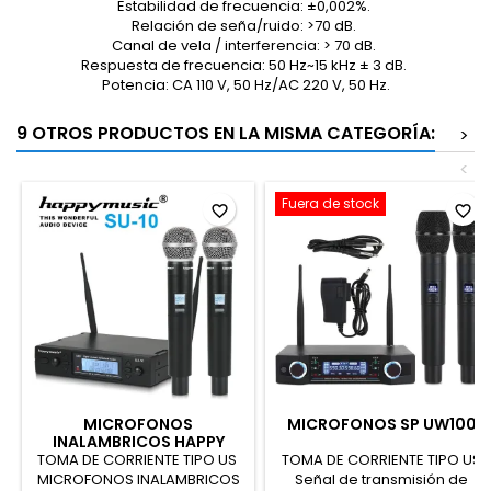
Estabilidad de frecuencia: ±0,002%.
Relación de seña/ruido: >70 dB.
Canal de vela / interferencia: > 70 dB.
Respuesta de frecuencia: 50 Hz~15 kHz ± 3 dB.
Potencia: CA 110 V, 50 Hz/AC 220 V, 50 Hz.
9 OTROS PRODUCTOS EN LA MISMA CATEGORÍA:
>
<
Fuera de stock
favorite_border
favorite_border
MICROFONOS
MICROFONOS SP UW100
INALAMBRICOS HAPPY
MUSIC SU-10
TOMA DE CORRIENTE TIPO US
TOMA DE CORRIENTE TIPO US
MICROFONOS INALAMBRICOS
Señal de transmisión de