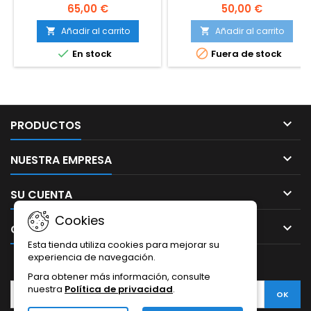
HAPPY MUSIC SU-10
banda UHF, el rango de
65,00 €
50,00 €
frecuencias entre 610-
690MHz. La parte posterior
Añadir al carrito
Añadir al carrito


del receptor está equipada


En stock
Fuera de stock
con 2 antenas de goma para
mejorar la señal recibida y
resaltar la apariencia de alta
calidad Usando la distancia:
unos 50 metros Audio y uso
de datos transmisión de

PRODUCTOS
cifrado de 32 bits y código
de...

NUESTRA EMPRESA

SU CUENTA
Cookies

CONTACTO
Esta tienda utiliza cookies para mejorar su
experiencia de navegación.
BOLETÍN
Para obtener más información, consulte
nuestra
Política de privacidad
.