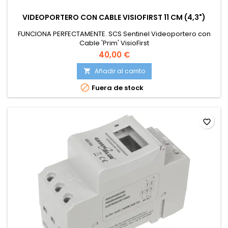
VIDEOPORTERO CON CABLE VISIOFIRST 11 CM (4,3")
FUNCIONA PERFECTAMENTE. SCS Sentinel Videoportero con
Cable 'Prim' VisioFirst
40,00 €
Añadir al carrito


Fuera de stock
favorite_border