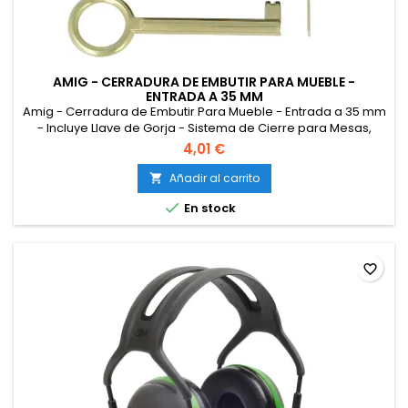
AMIG - CERRADURA DE EMBUTIR PARA MUEBLE -
ENTRADA A 35 MM
Amig - Cerradura de Embutir Para Mueble - Entrada a 35 mm
- Incluye Llave de Gorja - Sistema de Cierre para Mesas,
Armarios y Pequeños Muebles - Latón Dorado Mate
4,01 €
Añadir al carrito


En stock
favorite_border