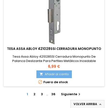
TESA ASSA ABLOY 421028SSI CERRADURA MONOPUNTO
Tesa Assa Abloy 421028SSI Cerradura Monopunto De
Palanca Deslizante Para Perfiles Metálicos Inoxidable
Entrada 20 mm 2210
6,99 €
Añadir al carrito


Fuera de stock
1
2
3
…
36
Siguiente

VOLVER ARRIBA
