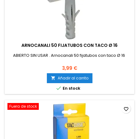
ARNOCANALI 50 FIJATUBOS CON TACO Ø 16
ABIERTO SIN USAR . Arnocanali 50 fijatubos con taco Ø 16
3,99 €
Añadir al carrito


En stock
Fuera de stock
favorite_border