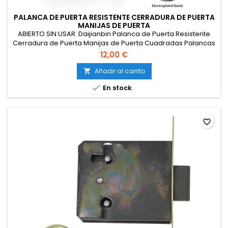
PALANCA DE PUERTA RESISTENTE CERRADURA DE PUERTA
MANIJAS DE PUERTA
ABIERTO SIN USAR. Daijianbin Palanca de Puerta Resistente
Cerradura de Puerta Manijas de Puerta Cuadradas Palancas
de Puerta de Entrada Juego de Manijas de Puerta Delantera
12,00 €
y Exterior, con Llave
Añadir al carrito


En stock
favorite_border