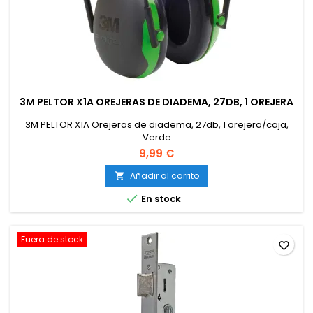
3M PELTOR X1A OREJERAS DE DIADEMA, 27DB, 1 OREJERA
3M PELTOR X1A Orejeras de diadema, 27db, 1 orejera/caja,
Verde
9,99 €
Añadir al carrito


En stock
Fuera de stock
favorite_border