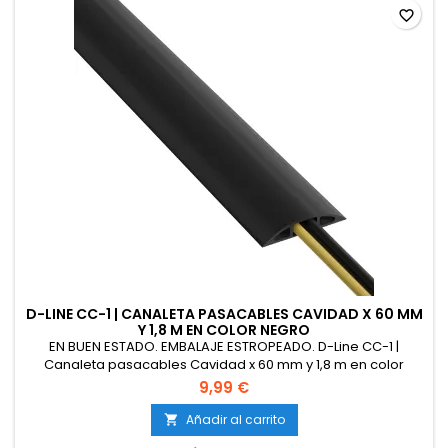
favorite_border
D-LINE CC-1 | CANALETA PASACABLES CAVIDAD X 60 MM
Y 1,8 M EN COLOR NEGRO
EN BUEN ESTADO. EMBALAJE ESTROPEADO. D-Line CC-1 |
Canaleta pasacables Cavidad x 60 mm y 1,8 m en color
negro | Protector de cables para suelo para el tránsito ligero
9,99 €
de personas, 1,8m [Clase de eficiencia energética A]
Añadir al carrito
