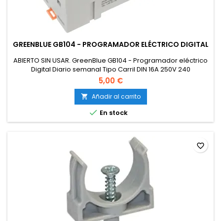
GREENBLUE GB104 - PROGRAMADOR ELÉCTRICO DIGITAL
ABIERTO SIN USAR. GreenBlue GB104 - Programador eléctrico
Digital Diario semanal Tipo Carril DIN 16A 250V 240
programas (1)
5,00 €
Añadir al carrito


En stock
favorite_border