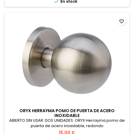

En stock
favorite_border
ORYX HERRAYMA POMO DE PUERTA DE ACERO
INOXIDABLE
ABIERTO SIN USAR. DOS UNIDADES. ORYX Herrayma pomo de
puerta de acero inoxidable, redondo
15,00 €