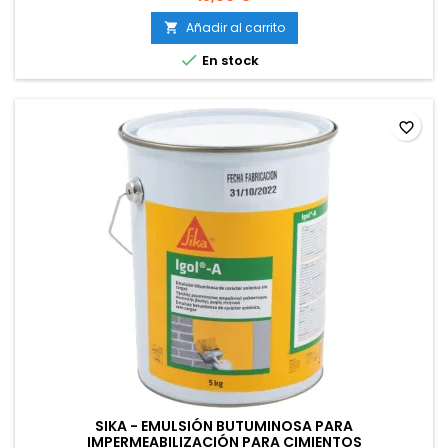
Añadir al carrito


En stock
favorite_border
SIKA - EMULSIÓN BUTUMINOSA PARA
IMPERMEABILIZACIÓN PARA CIMIENTOS