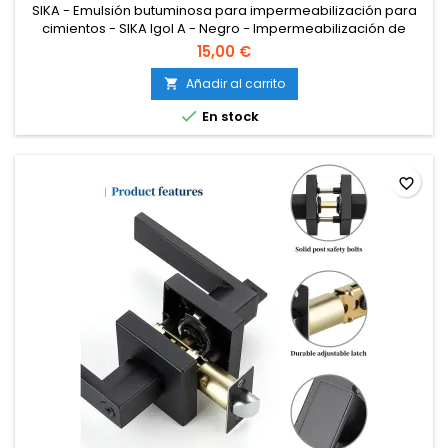
SIKA - Emulsión butuminosa para impermeabilización para
cimientos - SIKA Igol A - Negro - Impermeabilización de
muros verticales, cimientos y construcción de obras públicas
15,00 €
- 5kg
Añadir al carrito


En stock
favorite_border