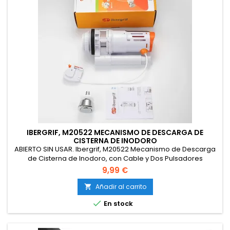
IBERGRIF, M20522 MECANISMO DE DESCARGA DE
CISTERNA DE INODORO
ABIERTO SIN USAR. Ibergrif, M20522 Mecanismo de Descarga
de Cisterna de Inodoro, con Cable y Dos Pulsadores
Cromados, Adecuado para Tanques de Inodoro de 2
9,99 €
Pulgadas (Φ59-61MM)
Añadir al carrito


En stock