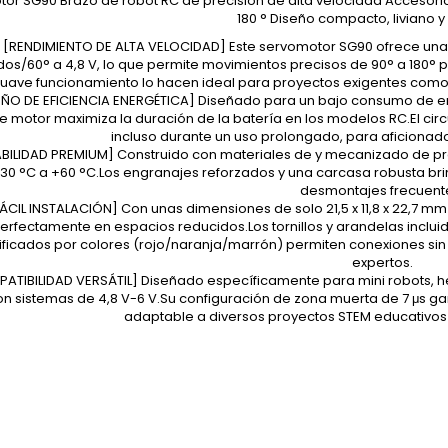
or SG90 Brazo de robot RC de precisión de alta velocidad Accesorio
180 ° Diseño compacto, liviano 
[RENDIMIENTO DE ALTA VELOCIDAD] Este servomotor SG90 ofrece una 
os/60° a 4,8 V, lo que permite movimientos precisos de 90° a 180° 
suave funcionamiento lo hacen ideal para proyectos exigentes como 
EÑO DE EFICIENCIA ENERGÉTICA] Diseñado para un bajo consumo de ene
e motor maximiza la duración de la batería en los modelos RC.El cir
incluso durante un uso prolongado, para aficionad
BILIDAD PREMIUM] Construido con materiales de y mecanizado de prec
30 °C a +60 °C.Los engranajes reforzados y una carcasa robusta brin
desmontajes frecuent
FÁCIL INSTALACIÓN] Con unas dimensiones de solo 21,5 x 11,8 x 22,7 mm
erfectamente en espacios reducidos.Los tornillos y arandelas incluid
ificados por colores (rojo/naranja/marrón) permiten conexiones sin
expertos.
ATIBILIDAD VERSÁTIL] Diseñado específicamente para mini robots, hel
on sistemas de 4,8 V-6 V.Su configuración de zona muerta de 7 μs ga
adaptable a diversos proyectos STEM educativos y