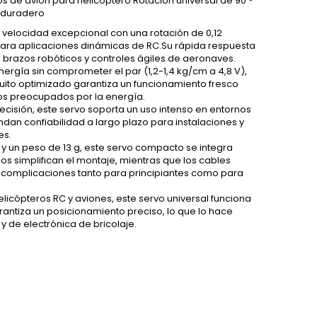
s de avión para helicóptero Rotación universal de 90 °
y duradero
velocidad excepcional con una rotación de 0,12
para aplicaciones dinámicas de RC.Su rápida respuesta
brazos robóticos y controles ágiles de aeronaves.
rgía sin comprometer el par (1,2-1,4 kg/cm a 4,8 V),
cuito optimizado garantiza un funcionamiento fresco
os preocupados por la energía.
isión, este servo soporta un uso intenso en entornos
dan confiabilidad a largo plazo para instalaciones y
es.
 y un peso de 13 g, este servo compacto se integra
os simplifican el montaje, mientras que los cables
 complicaciones tanto para principiantes como para
icópteros RC y aviones, este servo universal funciona
rantiza un posicionamiento preciso, lo que lo hace
 de electrónica de bricolaje.