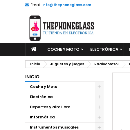
Email:
info@thephoneglass.com
M
C
I
add_circle_outline
De
No
INICIO
COCHE Y MOTO
ELECTRÓNICA
Inicio
Juguetes y juegos
Radiocontrol
INICIO
Coche y Moto
Electrónica
Deportes y aire libre
Informática
Instrumentos musicales