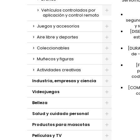
Servomot
Vehículos controlados por
aplicación y control remoto
segund
y 
Juegos y accesorios
[DIS
est
Aire libre y deportes
Coleccionables
[DURA
de -
Muñecos y figuras
[
Actividades creativas
p
cod
Industria, empresas y ciencia
[COMP
Videojuegos
c
Belleza
Salud y cuidado personal
Productos para mascotas
Películas y TV