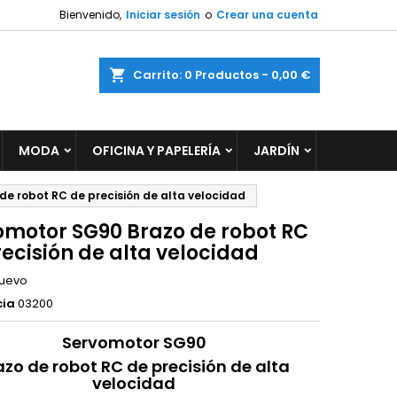
Bienvenido,
Iniciar sesión
o
Crear una cuenta
×
×
×
ar
Carrito
0
Productos -
0,00 €
MODA
OFICINA Y PAPELERÍA
JARDÍN
n
s
e robot RC de precisión de alta velocidad
omotor SG90 Brazo de robot RC
ecisión de alta velocidad
uevo
cia
03200
Servomotor SG90
azo de robot RC de precisión de alta
velocidad