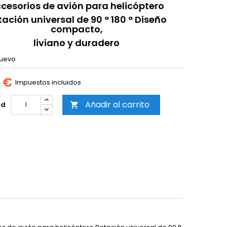
cesorios de avión para helicóptero
tación universal de 90 ° 180 ° Diseño
compacto,
liviano y duradero
uevo
0 €
Impuestos incluidos
Añadir al carrito
ad
