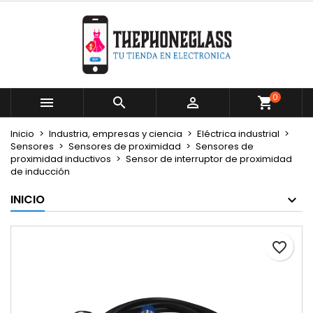
×
×
×
Mi lista de deseos
Crear lista de deseos
Iniciar sesión
Crear nueva lista
add_circle_outline
Debe iniciar sesión para guardar productos en su
Nombre de la lista de deseos
lista de deseos.
0



Cancelar
Iniciar sesión
Inicio
Industria, empresas y ciencia
Eléctrica industrial
Cancelar
Crear lista de deseos
Sensores
Sensores de proximidad
Sensores de
proximidad inductivos
Sensor de interruptor de proximidad
de inducción
INICIO
favorite_border