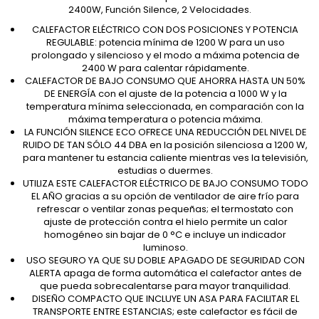
2400W, Función Silence, 2 Velocidades.
CALEFACTOR ELÉCTRICO CON DOS POSICIONES Y POTENCIA
REGULABLE: potencia mínima de 1200 W para un uso
prolongado y silencioso y el modo a máxima potencia de
2400 W para calentar rápidamente.
CALEFACTOR DE BAJO CONSUMO QUE AHORRA HASTA UN 50%
DE ENERGÍA con el ajuste de la potencia a 1000 W y la
temperatura mínima seleccionada, en comparación con la
máxima temperatura o potencia máxima.
LA FUNCIÓN SILENCE ECO OFRECE UNA REDUCCIÓN DEL NIVEL DE
RUIDO DE TAN SÓLO 44 DBA en la posición silenciosa a 1200 W,
para mantener tu estancia caliente mientras ves la televisión,
estudias o duermes.
UTILIZA ESTE CALEFACTOR ELÉCTRICO DE BAJO CONSUMO TODO
EL AÑO gracias a su opción de ventilador de aire frío para
refrescar o ventilar zonas pequeñas; el termostato con
ajuste de protección contra el hielo permite un calor
homogéneo sin bajar de 0 °C e incluye un indicador
luminoso.
USO SEGURO YA QUE SU DOBLE APAGADO DE SEGURIDAD CON
ALERTA apaga de forma automática el calefactor antes de
que pueda sobrecalentarse para mayor tranquilidad.
DISEÑO COMPACTO QUE INCLUYE UN ASA PARA FACILITAR EL
TRANSPORTE ENTRE ESTANCIAS; este calefactor es fácil de