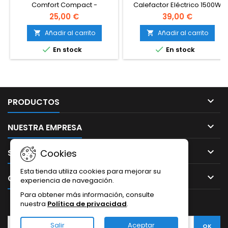
VELOCIDADES
CONSUMO
Comfort Compact -
Calefactor Eléctrico 1500W
Calefactor bajo consumo
Silencioso y de Bajo
25,00 €
39,00 €
2000 W, 2 velocidades,
Consumo, Estufa Cerámica
termostato mecánico función
Portátil con Termostato, 3
Añadir al carrito
Añadir al carrito


anti-heladas, Silence 44 dBA,
Modos, Temporizador 12H,


En stock
En stock
modo Eco, ventilador aire
Protección Contra
frío, fácil transporte, SO2320
Sobrecalentamiento y
Vuelco, Blanco

PRODUCTOS

NUESTRA EMPRESA

SU CUENTA
Cookies
Esta tienda utiliza cookies para mejorar su

CONTACTO
experiencia de navegación.
Para obtener más información, consulte
nuestra
Política de privacidad
BOLETÍN
.
Salir
Aceptar