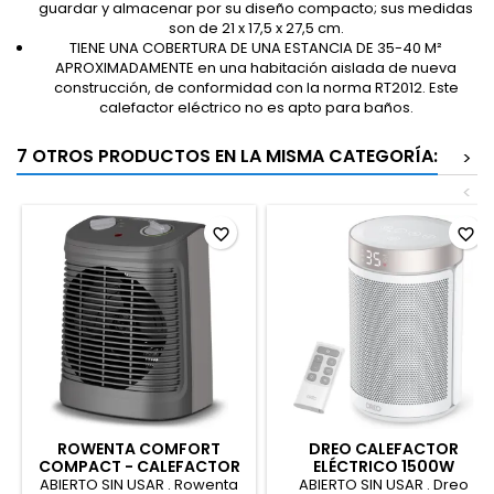
guardar y almacenar por su diseño compacto; sus medidas
son de 21 x 17,5 x 27,5 cm.
TIENE UNA COBERTURA DE UNA ESTANCIA DE 35-40 M²
APROXIMADAMENTE en una habitación aislada de nueva
construcción, de conformidad con la norma RT2012. Este
calefactor eléctrico no es apto para baños.
7 OTROS PRODUCTOS EN LA MISMA CATEGORÍA:
>
<
favorite_border
favorite_border
ROWENTA COMFORT
DREO CALEFACTOR
COMPACT - CALEFACTOR
ELÉCTRICO 1500W
BAJO CONSUMO 2000 W, 2
SILENCIOSO Y DE BAJO
ABIERTO SIN USAR . Rowenta
ABIERTO SIN USAR . Dreo