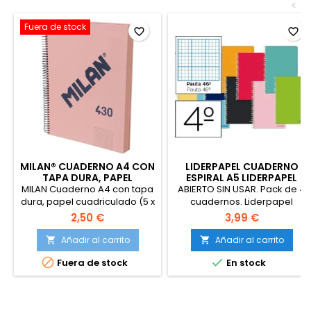
<
Fuera de stock
favorite_border
favorite_border
MILAN® CUADERNO A4 CON
LIDERPAPEL CUADERNO
TAPA DURA, PAPEL
ESPIRAL A5 LIDERPAPEL
CUADRICULADO
PACK 4
MILAN Cuaderno A4 con tapa
ABIERTO SIN USAR. Pack de 4
dura, papel cuadriculado (5 x
cuadernos. Liderpapel
5 mm), 120 hojas de 95 gr/m²,
Cuaderno espiral liderpapel
2,50 €
3,99 €
colección goma 430, rosa
cuarto smart tapa blanda
80h 60gr
Añadir al carrito
Añadir al carrito




Fuera de stock
En stock