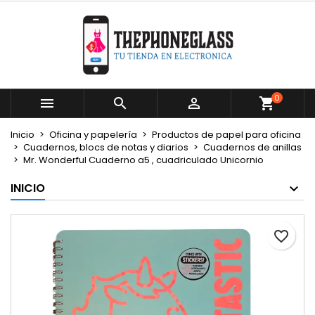
×
×
×
Mi lista de deseos
Crear lista de deseos
Iniciar sesión
Crear nueva lista
add_circle_outline
Debe iniciar sesión para guardar productos en su
Nombre de la lista de deseos
lista de deseos.
0



Cancelar
Iniciar sesión
Inicio
Oficina y papelería
Productos de papel para oficina
Cancelar
Crear lista de deseos
Cuadernos, blocs de notas y diarios
Cuadernos de anillas
Mr. Wonderful Cuaderno a5 , cuadriculado Unicornio
INICIO
favorite_border