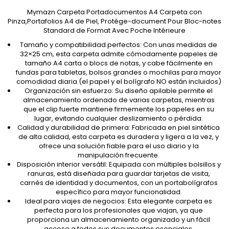
Mymazn Carpeta Portadocumentos A4 Carpeta con
Pinza,Portafolios A4 de Piel, Protège-document Pour Bloc-notes
Standard de Format Avec Poche Intérieure
Tamaño y compatibilidad perfectos: Con unas medidas de
32×25 cm, esta carpeta admite cómodamente papeles de
tamaño A4 carta o blocs de notas, y cabe fácilmente en
fundas para tabletas, bolsos grandes o mochilas para mayor
comodidad diaria.(el papel y el bolígrafo NO están incluidos)
Organización sin esfuerzo: Su diseño apilable permite el
almacenamiento ordenado de varias carpetas, mientras
que el clip fuerte mantiene firmemente los papeles en su
lugar, evitando cualquier deslizamiento o pérdida.
Calidad y durabilidad de primera: Fabricada en piel sintética
de alta calidad, esta carpeta es duradera y ligera a la vez, y
ofrece una solución fiable para el uso diario y la
manipulación frecuente.
Disposición interior versátil: Equipada con múltiples bolsillos y
ranuras, está diseñada para guardar tarjetas de visita,
carnés de identidad y documentos, con un portabolígrafos
específico para mayor funcionalidad.
Ideal para viajes de negocios: Esta elegante carpeta es
perfecta para los profesionales que viajan, ya que
proporciona un almacenamiento organizado y un fácil
acceso a todos sus documentos esenciales.