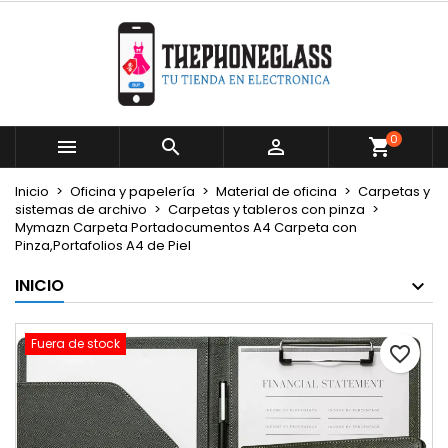
×
×
×
Mi lista de deseos
Crear lista de deseos
Iniciar sesión
Crear nueva lista
add_circle_outline
Debe iniciar sesión para guardar productos en su
Nombre de la lista de deseos
lista de deseos.
0



Cancelar
Iniciar sesión
Inicio
Oficina y papelería
Material de oficina
Carpetas y
Cancelar
Crear lista de deseos
sistemas de archivo
Carpetas y tableros con pinza
Mymazn Carpeta Portadocumentos A4 Carpeta con
Pinza,Portafolios A4 de Piel
INICIO
Fuera de stock
favorite_border