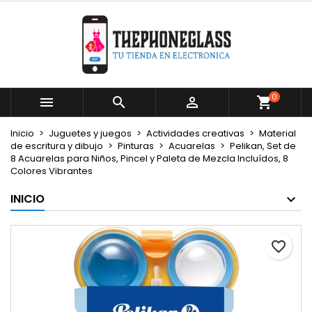
×
×
×
Mi lista de deseos
Crear lista de deseos
Iniciar sesión
Crear nueva lista
add_circle_outline
Debe iniciar sesión para guardar productos en su
Nombre de la lista de deseos
lista de deseos.
0



Cancelar
Iniciar sesión
Inicio
Juguetes y juegos
Actividades creativas
Material
Cancelar
Crear lista de deseos
de escritura y dibujo
Pinturas
Acuarelas
Pelikan, Set de
8 Acuarelas para Niños, Pincel y Paleta de Mezcla Incluídos, 8
Colores Vibrantes
INICIO
favorite_border