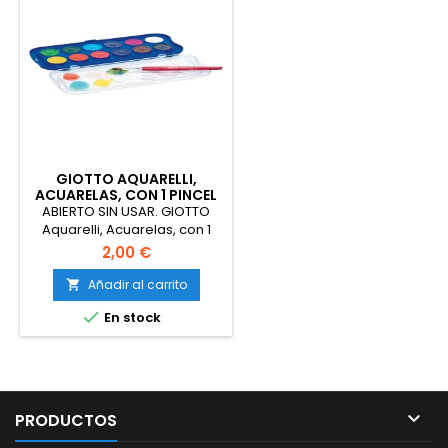
GIOTTO AQUARELLI,
ACUARELAS, CON 1 PINCEL
INCLUIDO
ABIERTO SIN USAR. GIOTTO
Aquarelli, Acuarelas, con 1
pincel incluido, diámetro
2,00 €
pastilla 30mm, Colores
Surtidos, 12 uds.
Añadir al carrito


En stock

PRODUCTOS