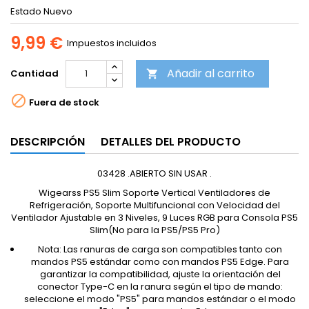
Estado
Nuevo
9,99 €
Impuestos incluidos
Añadir al carrito
Cantidad


Fuera de stock
DESCRIPCIÓN
DETALLES DEL PRODUCTO
03428 .ABIERTO SIN USAR .
Wigearss PS5 Slim Soporte Vertical Ventiladores de
Refrigeración, Soporte Multifuncional con Velocidad del
Ventilador Ajustable en 3 Niveles, 9 Luces RGB para Consola PS5
Slim(No para la PS5/PS5 Pro)
Nota: Las ranuras de carga son compatibles tanto con
mandos PS5 estándar como con mandos PS5 Edge. Para
garantizar la compatibilidad, ajuste la orientación del
conector Type-C en la ranura según el tipo de mando:
seleccione el modo "PS5" para mandos estándar o el modo