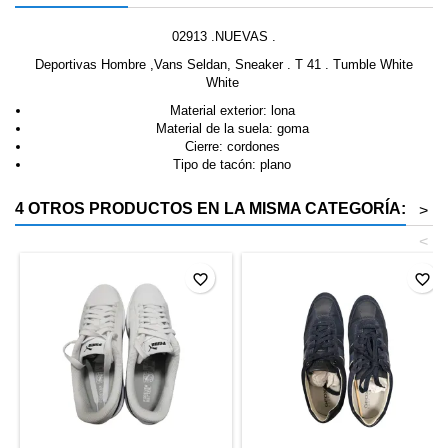
02913 .NUEVAS .
Deportivas Hombre ,Vans Seldan, Sneaker . T 41 . Tumble White
White
Material exterior: lona
Material de la suela: goma
Cierre: cordones
Tipo de tacón: plano
4 OTROS PRODUCTOS EN LA MISMA CATEGORÍA:
>
<
favorite_border
favorite_border