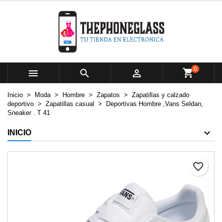
×
×
×
Mi lista de deseos
Crear lista de deseos
Iniciar sesión
add_circle_outline
Crear nueva lista
Debe iniciar sesión para guardar productos en su lista de
Nombre de la lista de deseos
deseos.
0



Cancelar
Iniciar sesión
Inicio
Moda
Hombre
Zapatos
Zapatillas y calzado
Cancelar
Crear lista de deseos
deportivo
Zapatillas casual
Deportivas Hombre ,Vans Seldan,
Sneaker . T 41
INICIO
favorite_border