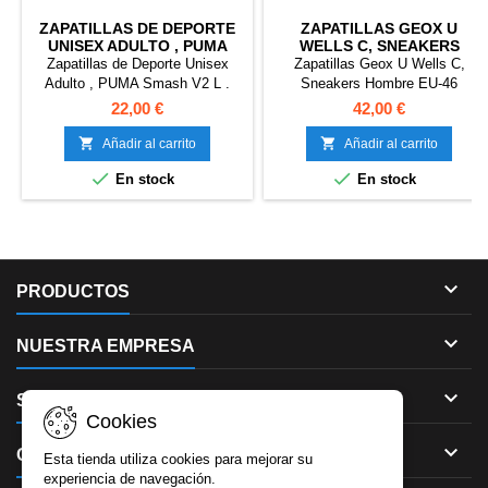
ZAPATILLAS DE DEPORTE
ZAPATILLAS GEOX U
UNISEX ADULTO , PUMA
WELLS C, SNEAKERS
SMASH V2 L . EU-42.5
HOMBRE EU-46
Zapatillas de Deporte Unisex
Zapatillas Geox U Wells C,
Adulto , PUMA Smash V2 L .
Sneakers Hombre EU-46
EU-42.5
22,00 €
42,00 €


Añadir al carrito
Añadir al carrito


En stock
En stock

PRODUCTOS

NUESTRA EMPRESA

SU CUENTA
Cookies

CONTACTO
Esta tienda utiliza cookies para mejorar su
experiencia de navegación.