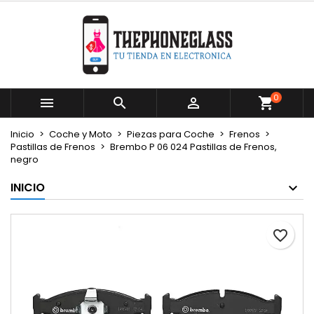
×
×
×
Mi lista de deseos
Crear lista de deseos
Iniciar sesión
Crear nueva lista
add_circle_outline
Debe iniciar sesión para guardar productos en su
Nombre de la lista de deseos
lista de deseos.
0



Cancelar
Iniciar sesión
Inicio
Coche y Moto
Piezas para Coche
Frenos
Cancelar
Crear lista de deseos
Pastillas de Frenos
Brembo P 06 024 Pastillas de Frenos,
negro
INICIO
favorite_border