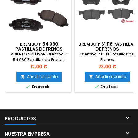
BREMBO P 54 030
BREMBO P 61 116 PASTILLAS
PASTILLAS DE FRENOS
DE FRENOS
ABIERTO SIN USAR. Brembo P
Brembo P 61 116 Pastillas de
54 030 Pastillas de Frenos
Frenos
12,00 €
23,00 €
Añadir al carrito
Añadir al carrito




En stock
En stock

PRODUCTOS

NUESTRA EMPRESA