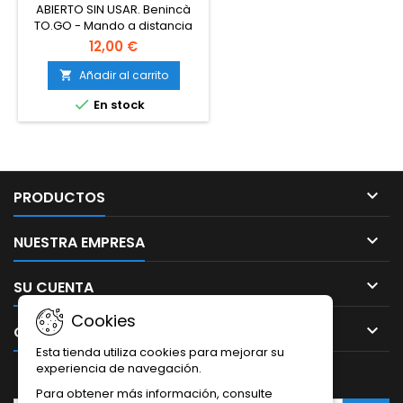
DE 2 VA 433,92 MHZ
ABIERTO SIN USAR. Benincà
TO.GO - Mando a distancia
de 2 canales de 2 VA 433,92
12,00 €
MHz con codificación dual y
código rodante avanzado,
Añadir al carrito

transmisión de 128 y 68 bits

En stock

PRODUCTOS

NUESTRA EMPRESA

SU CUENTA
Cookies

CONTACTO
Esta tienda utiliza cookies para mejorar su
experiencia de navegación.
BOLETÍN
Para obtener más información, consulte