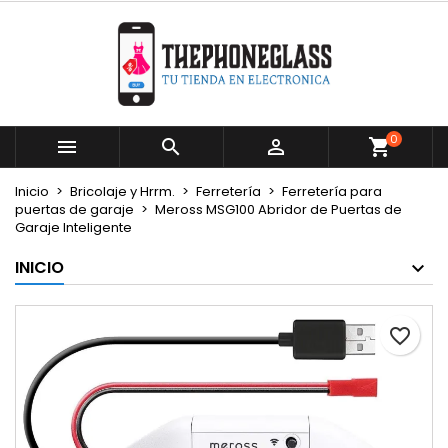
×
×
×
Mi lista de deseos
Crear lista de deseos
Iniciar sesión
Crear nueva lista
add_circle_outline
Debe iniciar sesión para guardar productos en su
Nombre de la lista de deseos
lista de deseos.
0



Cancelar
Iniciar sesión
Inicio
Bricolaje y Hrrm.
Ferretería
Ferretería para
Cancelar
Crear lista de deseos
puertas de garaje
Meross MSG100 Abridor de Puertas de
Garaje Inteligente
INICIO
favorite_border