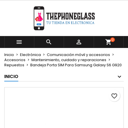
×
×
×
Mi lista de deseos
Crear lista de deseos
Iniciar sesión
Crear nueva lista
add_circle_outline
Debe iniciar sesión para guardar productos en su
Nombre de la lista de deseos
lista de deseos.
0



Cancelar
Iniciar sesión
Inicio
Electrónica
Comunicación móvil y accesorios
Cancelar
Crear lista de deseos
Accesorios
Mantenimiento, cuidado y reparaciones
Repuestos
Bandeja Porta SIM Para Samsung Galaxy S6 G920
INICIO
favorite_border