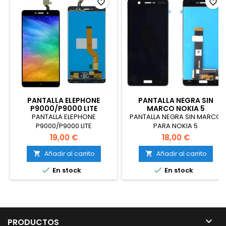
favorite_border
favorite_border
PANTALLA ELEPHONE
PANTALLA NEGRA SIN
P9000/P9000 LITE
MARCO NOKIA 5
PANTALLA ELEPHONE
PANTALLA NEGRA SIN MARCO
P9000/P9000 LITE
PARA NOKIA 5
19,00 €
18,00 €
Añadir al carrito
Añadir al carrito




En stock
En stock

PRODUCTOS