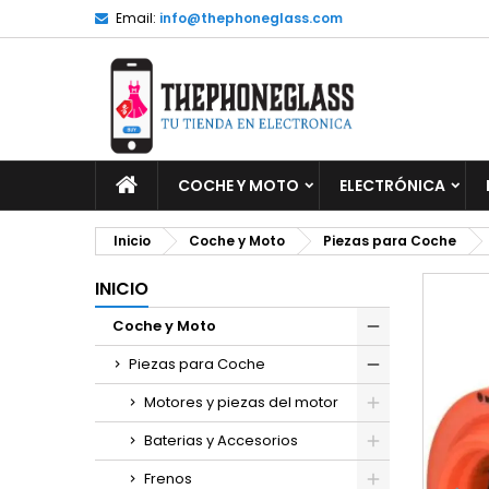
Email:
info@thephoneglass.com
M
C
I
add_circle_outline
De
No
INICIO
COCHE Y MOTO
ELECTRÓNICA
Inicio
Coche y Moto
Piezas para Coche
INICIO
Coche y Moto
Piezas para Coche
Motores y piezas del motor
Baterias y Accesorios
Frenos