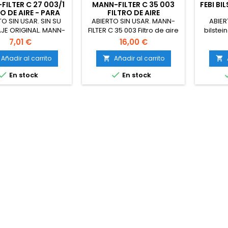
FILTER C 27 003/1
MANN-FILTER C 35 003
FEBI BI
O DE AIRE - PARA
FILTRO DE AIRE
UTOMÓVILES +
TO SIN USAR. SIN SU
ABIERTO SIN USAR. MANN-
ABIER
EHÍCULOS DE
JE ORIGINAL. MANN-
FILTER C 35 003 Filtro de aire
bilstein
TRANSPORTE
 C 27 003/1 Filtro de
- para Automóviles +
7,01 €
16,00 €
 para Automóviles +
Vehículos de transporte
los de transporte.
Añadir al carrito
Añadir al carrito




En stock
En stock