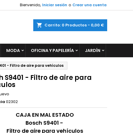
Bienvenido,
Iniciar sesión
o
Crear una cuenta
×
×
×
ar
Carrito
0
Productos -
0,00 €
MODA
OFICINA Y PAPELERÍA
JARDÍN
n
s
01 - Filtro de aire para vehículos
 S9401 - Filtro de aire para
culos
uevo
cia
02302
CAJA EN MAL ESTADO
Bosch S9401 -
Filtro de aire para vehículos