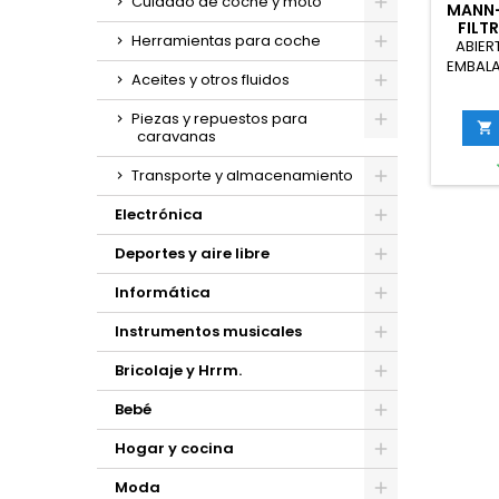
Cuidado de coche y moto
MANN-
FILTR
Herramientas para coche
A
ABIER
V
EMBALA
Aceites y otros fluidos
FILTER
aire -
Piezas y repuestos para
Vehícu

caravanas
Transporte y almacenamiento
Electrónica
Deportes y aire libre
Informática
Instrumentos musicales
Bricolaje y Hrrm.
Bebé
Hogar y cocina
Moda