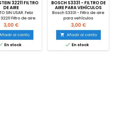
LSTEIN 32211 FILTRO
BOSCH S3331 - FILTRO DE
BOSCH S
DE AIRE
AIRE PARA VEHÍCULOS
AIRE 
TO SIN USAR. Febi
Bosch S3331 - Filtro de aire
Bosch S0
 32211 Filtro de aire.
para vehículos
pa
3,00 €
3,00 €
Añadir al carrito
Añadir al carrito
A




En stock
En stock