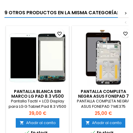
9 OTROS PRODUCTOS EN LA MISMA CATEGORÍA:
>
<
favorite_border
favorite_border
PANTALLA BLANCA SIN
PANTALLA COMPLETA
MARCO LG PAD 8.3 V500
NEGRA ASUS FONEPAD 7
WIFI
ME375
Pantalla Tactil + LCD Display
PANTALLA COMPLETA NEGRA
para LG G Tablet Pad 8.3 V500
ASUS FONEPAD 7 ME375
Wifi - Blanca
FE375CG, FE7530CXG, ME375,
39,00 €
25,00 €
FE375CXG, FE375C, FE375
Añadir al carrito
Añadir al carrito




En stock
En stock