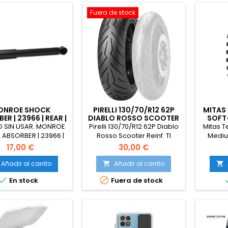
ATV UTV SUV 4WD
Alt
candel
Fuera de stock
ONROE SHOCK
PIRELLI 130/70/R12 62P
MITAS
ER | 23966 | REAR |
DIABLO ROSSO SCOOTER
SOFT
ITROËN C2 2003-
REINF. TL
NHS 
O SIN USAR. MONROE
Pirelli 130/70/R12 62P Diablo
Mitas T
 | OE-MATCHING
ABSORBER | 23966 |
Rosso Scooter Reinf. Tl
Mediu
Y | SMOOTH RIDE &
 | FOR CITROËN C2
Road 
17,00 €
30,00 €
CONTROL
2017 | OE-MATCHING
[Cla
TY | SMOOTH RIDE &
e
Añadir al carrito
Añadir al carrito


CONTROL


En stock
Fuera de stock