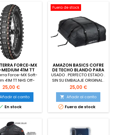
a Potencia (200
as) y Sistema Eye
Fuera de stock
Protect
 TERRA FORCE-MX
AMAZON BASICS COFRE
-MEDIUM 41M TT
DE TECHO BLANDO PARA
OFF-ROAD FRONT
COCHE, 425L,
erra Force-MX Soft-
USADO . PERFECTO ESTADO .
TIRE 70/100
IMPERMEABLE
m 41M TT NHS Off-
SIN SU EMBALAJE ORIGINAL .
Front Tire 70/100
Amazon Basics Cofre de
25,00 €
25,00 €
se de eficiencia
Techo Blando para Coche,
nergética A+]
425L, Impermeable, Bolsa
Añadir al carrito
Añadir al carrito

Portaequipajes Plegable


En stock
Fuera de stock
para Vehículos con Barras
de Techo, 8 Correas
Reforzadas, Bolsa de
Almacenamiento Incluida,
Negro