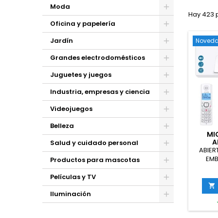
Moda
Hay 423 
Oficina y papelería
Jardín
Noved
Grandes electrodomésticos
Juguetes y juegos
Industria, empresas y ciencia
Videojuegos
Belleza
MI
A
Salud y cuidado personal
UNI
ABIER
EMB
Productos para mascotas
Micheli
un
Películas y TV

Iluminación