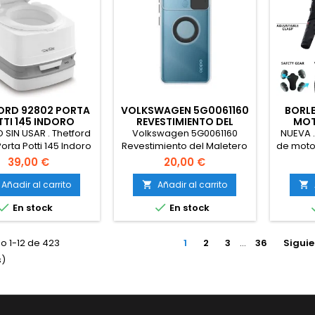
ORD 92802 PORTA
VOLKSWAGEN 5G0061160
BORLE
TI 145 INDORO
REVESTIMIENTO DEL
MOT
ORTÁTIL QUBE
MALETERO
VI
 SIN USAR . Thetford
Volkswagen 5G0061160
NUEVA 
orta Potti 145 Indoro
Revestimiento del Maletero
de moto
l Qube, Blanco, 330 x
motocic
39,00 €
20,00 €
383 x 427 mm
Negr
equi
Añadir al carrito
Añadir al carrito


otoño i


En stock
En stock
hombre
o 1-12 de 423
1
2
3
…
36
Siguie
s)