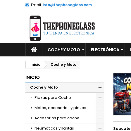
Email:
info@thephoneglass.com
M
(
C
I
add_circle_outline
((
De
No
INICIO
COCHE Y MOTO
ELECTRÓNICA
Inicio
Coche y Moto
INICIO
Coche y Moto
Piezas para Coche
Motos, accesorios y piezas
Accesorios para coche
Neumáticos y llantas
Subcate