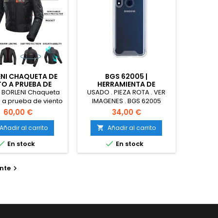
NI CHAQUETA DE
BGS 62005 |
O A PRUEBA DE
HERRAMIENTA DE
ENTO TALLA-L
EXTRACCIÓN DE
. BORLENI Chaqueta
USADO . PIEZA ROTA . VER
INYECTORES DIÉSEL
 a prueba de viento
IMAGENES . BGS 62005
leta .Talla L . Color
Herramienta de extracción
60,00 €
34,00 €
o , armadura de
de inyectores diésel 3
po de protección
piezas
Añadir al carrito
Añadir al carrito

nvierno verano para


En stock
En stock
 de toda estaciòn
nte
