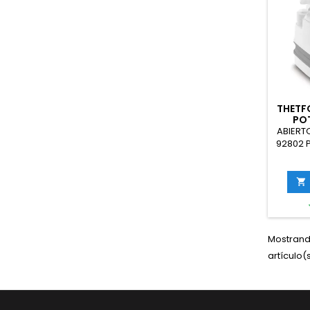
THETF
POT
P
ABIERTO
92802 P
Portáti

Mostrand
artículo(