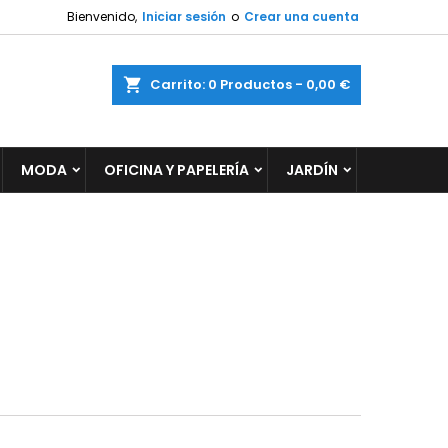
Bienvenido,
Iniciar sesión
o
Crear una cuenta
×
×
×
×
ar
Carrito
0
Productos -
0,00 €
MODA
OFICINA Y PAPELERÍA
JARDÍN
)
n
s