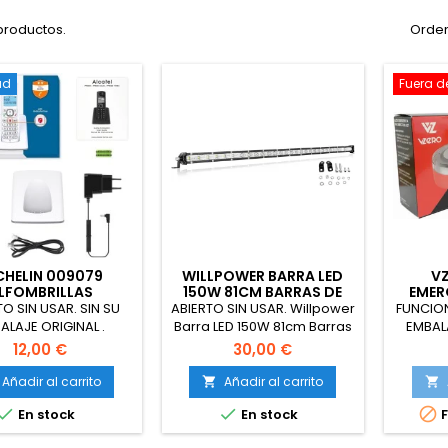
productos.
Orden
ad
Fuera d
CHELIN 009079
WILLPOWER BARRA LED
VZ
LFOMBRILLAS
150W 81CM BARRAS DE
EMER
VERSALES NEGRO
LUZ DE TRABAJO UNICA
GEO
TO SIN USAR. SIN SU
ABIERTO SIN USAR. Willpower
FUNCIO
FILA COMBINACIÓN
ALAJE ORIGINAL .
Barra LED 150W 81cm Barras
EMBAL
n 009079 Alfombrillas
de Luz de Trabajo Unica Fila
VZero -
12,00 €
30,00 €
iversales negro
Combinación de Punto
V16 co
Inundación 12V 24V 6000K
Señ
Añadir al carrito
Añadir al carrito


Faro Led IP67 Impermeable
Conec



En stock
En stock
F
Foco Led Coches 4x4
Apta pa
Tractors Caminos Barcos
Coche 