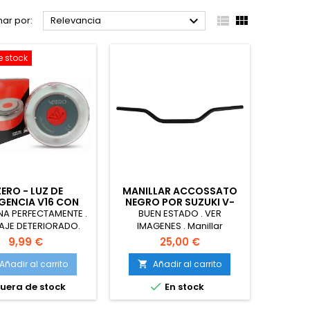



ar por:
Relevancia
e stock
ERO - LUZ DE
MANILLAR ACCOSSATO
GENCIA V16 CON
NEGRO POR SUZUKI V-
LOCALIZACIÓN
STROM 650
NA PERFECTAMENTE .
BUEN ESTADO . VER
AJE DETERIORADO.
IMAGENES . Manillar
 Luz de Emergencia
Accossato Negro por Suzuki
9,99 €
25,00 €
n Geolocalización,
V-strom 650, Curva Alta, en
al Homologada
aluminio, 22 mm de
Añadir al carrito
Añadir al carrito

tada con DGT 3.0,
diámetro

uera de stock
En stock
ra 2026, Baliza para
con eSIM Incluida,